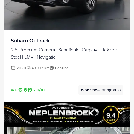
Subaru Outback
2.5i Premium Camera | Schuifdak | Carplay | Elek ver
Stoel | LMV | Navigatie
2020
43.897 km
Benzine
€ 619,-
va.
p/m
€ 36.995,-
Marge auto