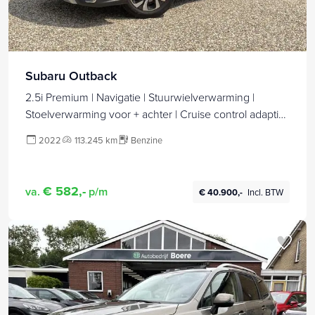
Subaru Outback
2.5i Premium | Navigatie | Stuurwielverwarming |
Stoelverwarming voor + achter | Cruise control adaptief
| Schuif/kantel dak | Harman/Kardon Geluidsinstallatie |
2022
113.245 km
Benzine
€ 582,-
va.
p/m
€ 40.900,-
Incl. BTW