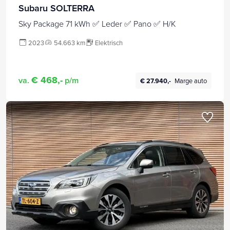
Subaru SOLTERRA
Sky Package 71 kWh ✅ Leder ✅ Pano ✅ H/K
2023
54.663 km
Elektrisch
€ 468,-
va.
p/m
€ 27.940,-
Marge auto