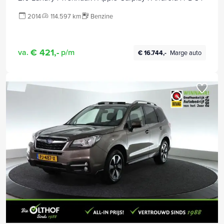
2014
114.597 km
Benzine
€ 421,-
va.
p/m
€ 16.744,-
Marge auto