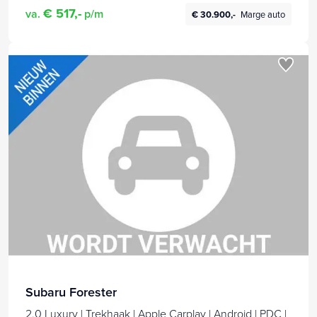
€ 517,-
va.
p/m
€ 30.900,-
Marge auto
Subaru Forester
2.0 Luxury | Trekhaak | Apple Carplay | Android | PDC |