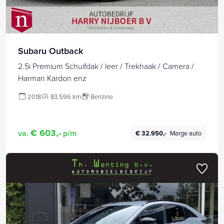
Subaru Outback
2.5i Premium Schuifdak / leer / Trekhaak / Camera /
Harman Kardon enz
2018
83.596 km
Benzine
€ 603,-
va.
p/m
€ 32.950,-
Marge auto