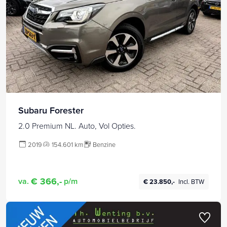
Subaru Forester
2.0 Premium NL. Auto, Vol Opties.
2019
154.601 km
Benzine
€ 366,-
va.
p/m
€ 23.850,-
Incl. BTW