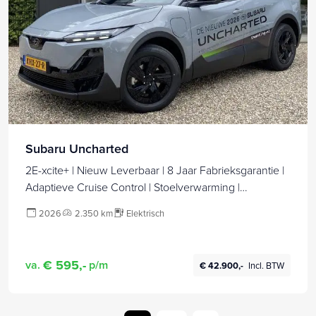
Subaru Uncharted
2E-xcite+ | Nieuw Leverbaar | 8 Jaar Fabrieksgarantie |
Adaptieve Cruise Control | Stoelverwarming |
Harman/Kardon Audio | 360 Camera | Apple
2026
2.350 km
Elektrisch
Carplay/Android Auto |
€ 595,-
va.
p/m
€ 42.900,-
Incl. BTW