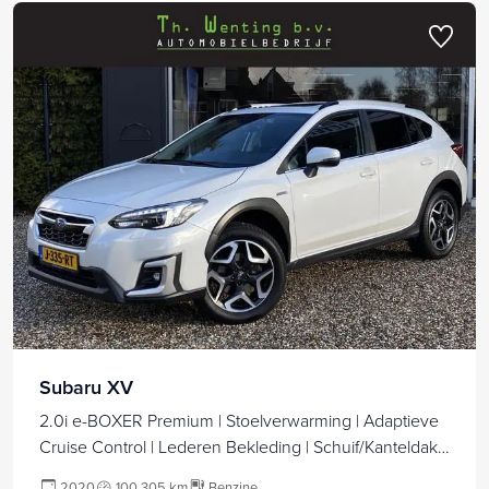
Subaru XV
2.0i e-BOXER Premium | Stoelverwarming | Adaptieve
Cruise Control | Lederen Bekleding | Schuif/Kanteldak |
Navigatie | Apple Carplay/Android Auto | Trekhaak |
2020
100.305 km
Benzine