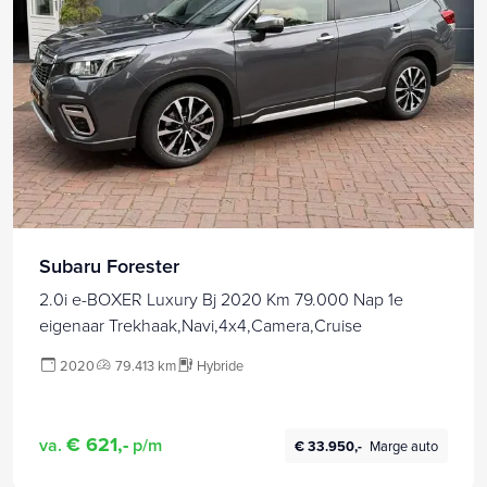
Subaru Forester
2.0i e-BOXER Luxury Bj 2020 Km 79.000 Nap 1e
eigenaar Trekhaak,Navi,4x4,Camera,Cruise
2020
79.413 km
Hybride
€ 621,-
va.
p/m
€ 33.950,-
Marge auto