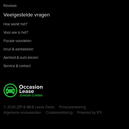
Reviews
Veelgestelde vragen
Hoe werkt het?
Voor wie is het?
Fiscale voordelen
Inruil & aanbetalen
Aanbod & auto kiezen
Service & contact
Copyright navigation
© 2026 ZZP & MKB Lease Deals
Privacyverklaring
Algemene voorwaarden
Cookieverklaring
Powered by
1FS