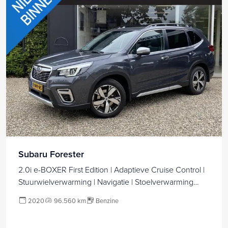
Subaru Forester
2.0i e-BOXER First Edition | Adaptieve Cruise Control |
Stuurwielverwarming | Navigatie | Stoelverwarming
voor + achter | Panoramadak | | Apple Carplay/Android
2020
96.560 km
Benzine
Auto Trekhaak Afneembaar |