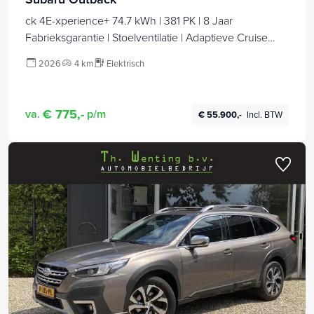
ck 4E-xperience+ 74.7 kWh | 381 PK | 8 Jaar
Fabrieksgarantie | Stoelventilatie | Adaptieve Cruise
Control | Harman/Kardon Audio | Stuurwielverwarming |
2026
4 km
Elektrisch
Panoramadak | 360 Camera |
€ 775,-
va.
p/m
€ 55.900,-
Incl. BTW