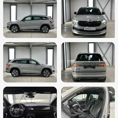
Dakspoiler
Dimlichten automatisch
Electronic climate control
Elektrisch bedienbare achterklep
Elektrische ramen voor en achter
Elektrisch glazen panorama-dak
Elektrisch verstelb. bestuurdersstoel met geheugen
Elektronische remkrachtverdeling
Elektronisch Stabiliteits Programma
Extra getint glas achter
File assistent
Functie pakket
Hemelbekleding donker
Hill hold functie
Hoofdsteunen anti-whiplash
Keyless entry