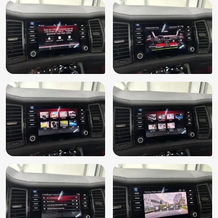
Variabele stuuroverbrenging
Verkeersbord detectie
Vermoeidheids herkenning
Volledig digitaal instrumentenpaneel
Volledig digitaal instrumentenpaneel groot
Voorstoelen in hoogte verstelbaar
Voorstoelen verwarmd
WiFi
Zwarte (glans) exterieur delen