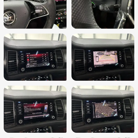
Navigatiesysteem full map
Parkeersensor achter
Parkeersensor voor
Radio
Regensensor
Rijstrooksensor met correctie
Ruitensproeiers/wisserbladen verwarmbaar
Schakelpaddles
Speciale kleur
Sportstoelen
Sportstuur
Spraakbediening
Start/stop systeem
Stuur en versnellingspook (kunst)leder
Stuur multifunctioneel
Stuur verwarmd