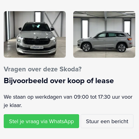
Airbag(s) side voor
Airbag bestuurder
Airbag passagier
Alarm klasse 1(startblokkering)
Anti Blokkeer Systeem
Anti doorSlip Regeling
Apple Carplay/Android Auto
Armsteun achter
Vragen over deze Skoda?
Armsteun voor
Bijvoorbeeld over koop of lease
Assistentie Pakket
Audio installatie
We staan op werkdagen van 09:00 tot 17:30 uur voor
Autonomous Emergency Braking
je klaar.
Bagagedek
Bandenspanningscontrolesysteem
Stel je vraag via WhatsApp
Stuur een bericht
Binnenspiegel automatisch dimmend
Bluetooth