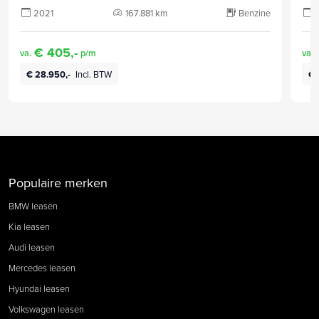
2021
167.881 km
Benzine
€ 405,-
va.
p/m
va.
€ 28.950,-
Incl. BTW
€ 
Populaire merken
BMW leasen
Kia leasen
Audi leasen
Mercedes leasen
Hyundai leasen
Volkswagen leasen