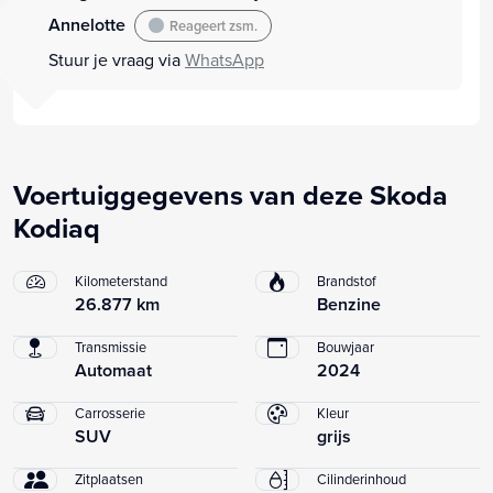
Annelotte
Reageert zsm.
Stuur je vraag via
WhatsApp
Voertuiggegevens van deze Skoda
Kodiaq
Kilometerstand
Brandstof
26.877 km
Benzine
Transmissie
Bouwjaar
Automaat
2024
Carrosserie
Kleur
SUV
grijs
Zitplaatsen
Cilinderinhoud