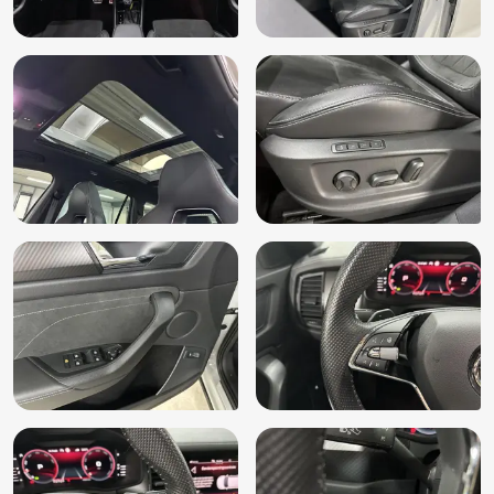
Keyless start
Koplampen adaptief
LED achterlichten
LED dagrijverlichting
LED mistlampen
Lendesteun(en) verstelbaar
Lichtmetalen velgen 5-spaaks 19"
Matrix LED koplampen
Microvezel bekleding
Microvezel interieurdelen
Mistlampen voor adaptief
Multimedia-voorbereiding
Multimedia scherm middel
Multimedia scherm standaard
Navigatie-pakket
Navigatiesysteem