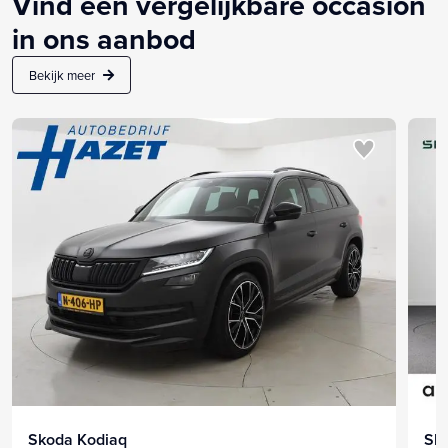
Vind een vergelijkbare occasion
in ons aanbod
Bekijk meer
Skoda Kodiaq
Sk