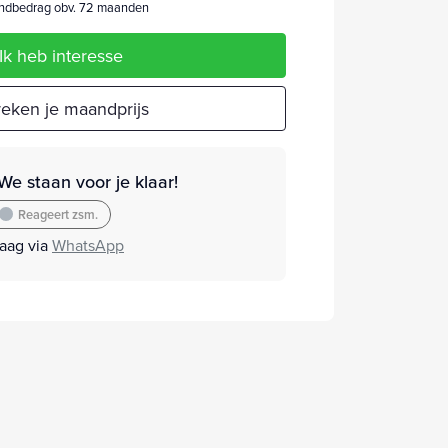
dbedrag obv. 72 maanden
Ik heb interesse
eken je maandprijs
We staan voor je klaar!
Reageert zsm.
raag via
WhatsApp