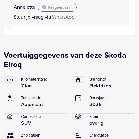
Annelotte
Reageert zsm.
Stuur je vraag via
WhatsApp
Voertuiggegevens van deze Skoda
Elroq
Kilometerstand
Brandstof
7 km
Elektrisch
Transmissie
Bouwjaar
Automaat
2026
Carrosserie
Kleur
SUV
overig
Zitplaatsen
Energylabel