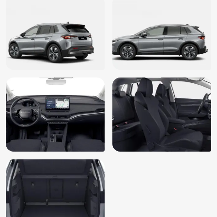
Keyless entry
Keyless start
Kruisend verkeer detectie
LED achterlichten
LED dagrijverlichting
Lederen stuurwiel
LED koplampen
Lendesteunen (verstelbaar)
Multimedia-voorbereiding
Multimedia scherm klein
Navigatie online
Oplaadmogelijkheid
Parkeersensor achter
Parkeersensor voor
Passagiersairbag
Regensensor