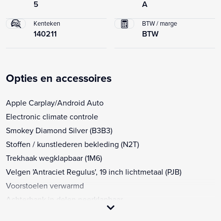
5
A
Kenteken
BTW / marge
140211
BTW
Opties en accessoires
Apple Carplay/Android Auto
Electronic climate controle
Smokey Diamond Silver (B3B3)
Stoffen / kunstlederen bekleding (N2T)
Trekhaak wegklapbaar (1M6)
Velgen 'Antraciet Regulus', 19 inch lichtmetaal (PJB)
Voorstoelen verwarmd
Achterbank in delen neerklapbaar
Achterruitwisser