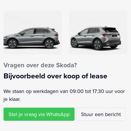
Achteruitrijcamera
Actieve noodgeval assistent
Alarm klasse 1(startblokkering)
Anti Blokkeer Systeem
Anti doorSlip Regeling
Armsteun achter
Armsteun voor
Audio installatie
Vragen over deze Skoda?
Automatische snelheids begrenzing
Bijvoorbeeld over koop of lease
Autonomous Emergency Braking
Bandenspanningscontrolesysteem
We staan op werkdagen van 09:00 tot 17:30 uur voor
Bestuurdersairbag
je klaar.
Binnenspiegel automatisch dimmend
Bluetooth telefoonvoorbereiding
Stel je vraag via WhatsApp
Stuur een bericht
Bots herkenning en activatie
Buitenspiegels elektrisch inklapbaar