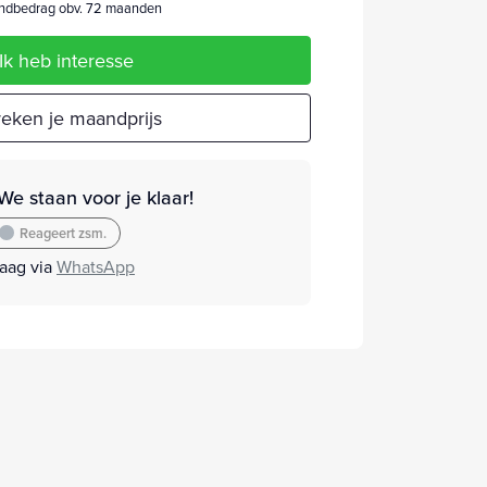
dbedrag obv. 72 maanden
Ik heb interesse
eken je maandprijs
We staan voor je klaar!
Reageert zsm.
raag via
WhatsApp