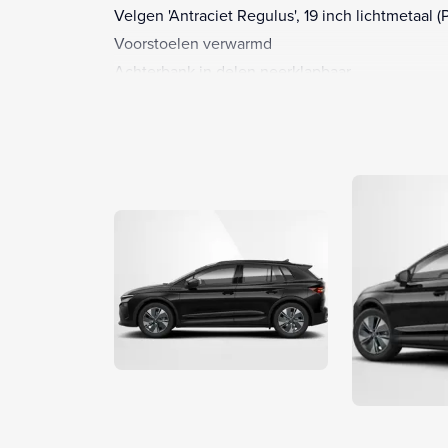
Velgen 'Antraciet Regulus', 19 inch lichtmetaal (
Voorstoelen verwarmd
Achterbank in delen neerklapbaar
Achterruitwisser
Achteruitrijcamera
Actieve noodgeval assistent
Alarm klasse 1(startblokkering)
Anti Blokkeer Systeem
Anti doorSlip Regeling
Armsteun achter
Armsteun voor
Audio installatie
Automatische snelheids begrenzing
Autonomous Emergency Braking
Bandenspanningscontrolesysteem
Bestuurdersairbag