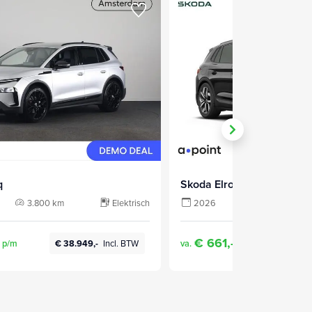
q
Skoda Elroq
3.800 km
Elektrisch
2026
10 km
€ 661,-
p/m
va.
p/m
€ 38.949,-
Incl. BTW
€ 47