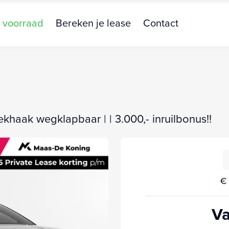
 voorraad
Bereken je lease
Contact
rekhaak wegklapbaar | | 3.000,- inruilbonus!!
€ 
Va