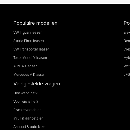
Populaire modellen
Po
VW Tiguan leasen
Elek
Skoda Elroq leasen
Ben
VW Transporter leasen
Die
Tesla Model Y leasen
Hyb
Audi A3 leasen
Wat
Mercedes A Klasse
LPG
Veelgestelde vragen
Hoe werkt het?
Voor wie is het?
Fiscale voordelen
Inruil & aanbetalen
Aanbod & auto kiezen