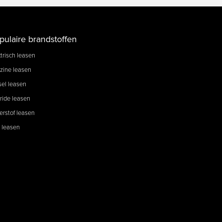
pulaire brandstoffen
trisch leasen
zine leasen
sel leasen
ride leasen
erstof leasen
 leasen