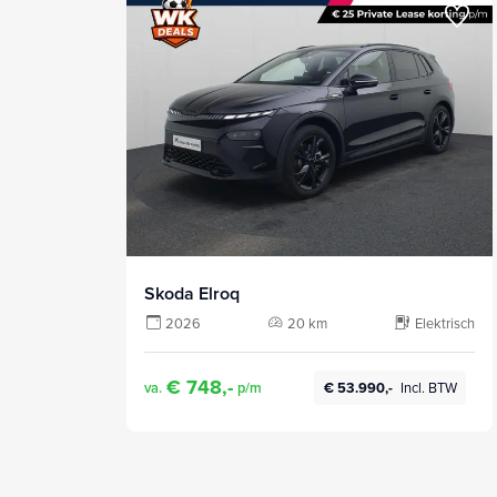
Skoda Elroq
2026
20 km
Elektrisch
€ 748,-
va.
p/m
€ 53.990,-
Incl. BTW