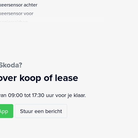
keersensor achter
keersensor voor
sagiersairbag
ensensor
strooksensor met correctie
rtphone entry
aakbediening
 Skoda?
urbekrachtiging
urwiel multifunctioneel
over koop of lease
urwiel verwarmd
 (Unique Dark Chrome raamomlijsting en
 09:00 tot 17:30 uur voor je klaar.
ail) (PC1)
icle-to-load
sApp
Stuur een bericht
moeidheids herkenning
ledig digitaal instrumentenpaneel
rstoelen in hoogte verstelbaar