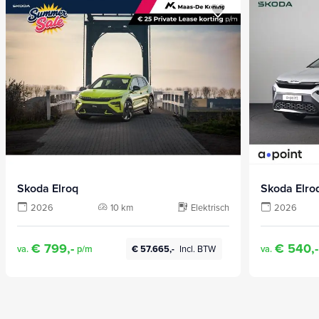
Skoda Elroq
Skoda Elro
2026
10 km
Elektrisch
2026
€ 799,-
€ 540,-
va.
p/m
va.
€ 57.665,-
Incl. BTW