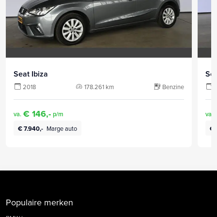
Seat Ibiza
Sea
2018
178.261 km
Benzine
€ 146,-
va.
p/m
va.
€ 7.940,-
Marge auto
€ 
Populaire merken