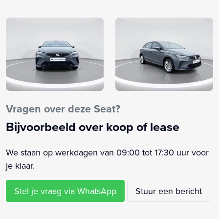
Automatische snelheids begrenzing
Autonomous Emergency Braking
Bandenspanningscontrolesysteem
Bestuurdersairbag
Bestuurdersstoel in hoogte verstelbaar
Bluetooth telefoonvoorbereiding
Boordcomputer
Bots waarschuwing systeem
Vragen over deze Seat?
Buitenspiegels elektrisch verstelbaar
Bijvoorbeeld over koop of lease
Buitenspiegels in carrosseriekleur
Bumpers in carrosseriekleur
We staan op werkdagen van 09:00 tot 17:30 uur voor
Centrale deurvergrendeling met afstandsbediening
je klaar.
Comfortstoel(en)
Connected services
Stel je vraag via WhatsApp
Stuur een bericht
Cruise control met snelheidsbegrenzer (PDK)
DAB ontvanger