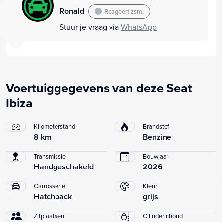
Ronald
Reageert zsm.
Stuur je vraag via
WhatsApp
Voertuiggegevens van deze Seat
Ibiza
Kilometerstand
Brandstof
8 km
Benzine
Transmissie
Bouwjaar
Handgeschakeld
2026
Carrosserie
Kleur
Hatchback
grijs
Zitplaatsen
Cilinderinhoud