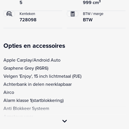
3
5
999 cm
Kenteken
BTW / marge
728098
BTW
Opties en accessoires
Apple Carplay/Android Auto
Graphene Grey (R6R6)
Velgen 'Enjoy', 15 inch lichtmetaal (PJE)
Achterbank in delen neerklapbaar
Airco
Alarm klasse 1(startblokkering)
Anti Blokkeer Systeem
Armsteun voor
Audio installatie