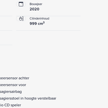
Bouwjaar
2020
Cilinderinhoud
3
999 cm
keersensor achter
keersensor voor
sagiersairbag
sagiersstoel in hoogte verstelbaar
io CD speler