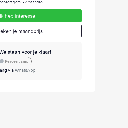
dbedrag obv. 72 maanden
Ik heb interesse
eken je maandprijs
We staan voor je klaar!
Reageert zsm.
raag via
WhatsApp