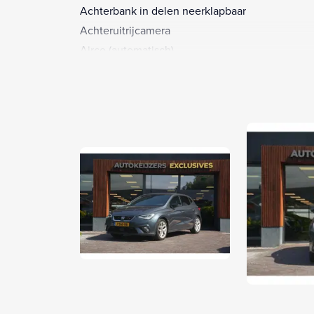
Achterbank in delen neerklapbaar
Achteruitrijcamera
Airco (automatisch)
Alarm klasse 1(startblokkering)
Aluminium interieur afwerking
Anti Blokkeer Systeem
Armsteun voor
Autonomous Emergency Braking
Bandenspanningscontrolesysteem
Bestuurdersairbag
Bestuurdersstoel in hoogte verstelbaar
Binnenspiegel automatisch dimmend
Bluetooth telefoonvoorbereiding
Boordcomputer
Bots waarschuwing systeem