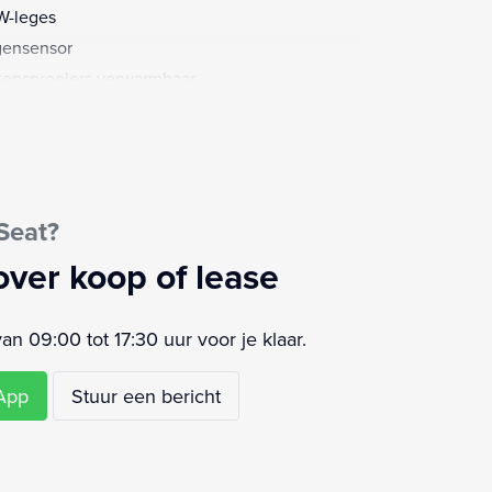
-leges
ensensor
tensproeiers verwarmbaar
rtonderstel
rtstoelen
aakbediening
urbekrachtiging
Seat?
ur verstelbaar
urwiel multifunctioneel
over koop of lease
moeidheids herkenning
volgbotsing preventie
 09:00 tot 17:30 uur voor je klaar.
ledig digitaal instrumentenpaneel
airbag(s) voor
sApp
Stuur een bericht