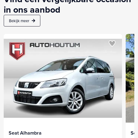
in ons aanbod
Bekijk meer
Seat Alhambra
Se