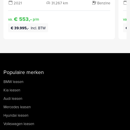
2021
31.267 km
Benzine
€ 553,-
va.
p/m
va.
€ 39.995,-
Incl. BTW
€ 
Populaire merken
BMW leasen
Kia leasen
Audi leasen
Mercedes leasen
Hyundai leasen
Volkswagen leasen