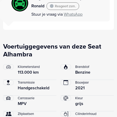
Ronald
Reageert zsm.
Stuur je vraag via
WhatsApp
Voertuiggegevens van deze Seat
Alhambra
Kilometerstand
Brandstof
113.000 km
Benzine
Transmissie
Bouwjaar
Handgeschakeld
2021
Carrosserie
Kleur
MPV
grijs
Zitplaatsen
Cilinderinhoud