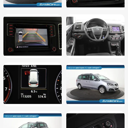
Lederen versnellingspook
Lendesteun(en) verstelbaar
Lichtmetalen velgen
Mistlampen voor adaptief
MP3 aansluiting
Multimedia-voorbereiding
Navigatie
Navigatiesysteem
Navigatiesysteem full map
Niet in gerookt
Parkeersensor achter
Parkeersensor voor
Passagiersstoel in hoogte verstelbaar
Regensensor
Rijstrooksensor
Spraakbediening