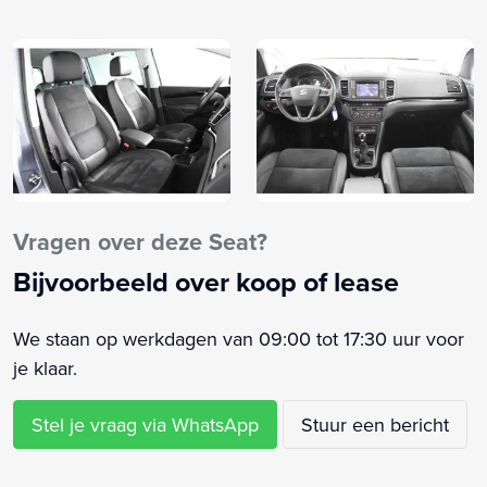
Airbag(s) hoofd voor
Airbag(s) knie
Airbag(s) side voor
Airbag bestuurder
Airbag passagier
Airco
Airco (automatisch)
Airco separaat achter
Vragen over deze Seat?
Alarm klasse 1(startblokkering)
Bijvoorbeeld over koop of lease
Android Auto
Anti Blokkeer Systeem
We staan op werkdagen van 09:00 tot 17:30 uur voor
Anti doorSlip Regeling
je klaar.
Apple CarPlay
Armsteun
Stel je vraag via WhatsApp
Stuur een bericht
Armsteun voor
Audio installatie