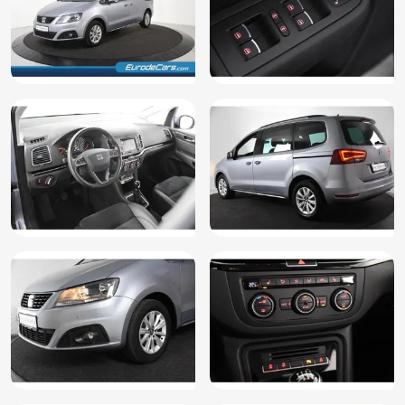
Start/stop systeem
Stuurbekrachtiging
Stuurbekrachtiging snelheidsafhankelijk
Stuur leder
Stuur multifunctioneel
Stuur verstelbaar
Stuurwiel multifunctioneel
Vermoeidheids herkenning
Vervolgbotsing preventie
WiFi
Zomerbanden
Zonnescherm zijruiten
Airco met elektronische regeling
Bluetooth telefoonvoorbereiding
Buitenspiegels elektrisch verstelbaar
Cruisecontrol