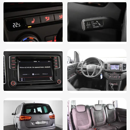
Dakrailing
Dodehoek detector
Lederen bekleding
Lederen stuurwiel
Metaalkleur
Mistlampen voor
Multimedia systeem
Parkeer assistent
Radiovoorbereiding
Skiluik
Voorstoelen in hoogte verstelbaar
Voorstoelen verwarmd