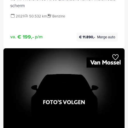
scherm
2021
50.532 km
Benzine
€ 199,-
va.
p/m
€ 11.890,-
Marge auto