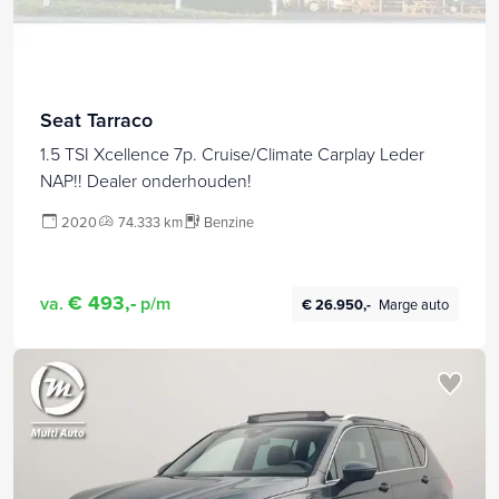
Seat Tarraco
1.5 TSI Xcellence 7p. Cruise/Climate Carplay Leder
NAP!! Dealer onderhouden!
2020
74.333 km
Benzine
€ 493,-
va.
p/m
€ 26.950,-
Marge auto