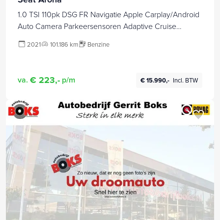
1.0 TSI 110pk DSG FR Navigatie Apple Carplay/Android
Auto Camera Parkeersensoren Adaptive Cruise
Control Blind Spot Assist Stoelverwarming
2021
101.186 km
Benzine
Ledverlichting Climate Control Getinte ramen
€ 223,-
va.
p/m
€ 15.990,-
Incl. BTW