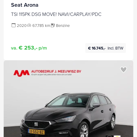
Seat Arona
TSI 115PK DSG MOVE! NAVI/CARPLAY/PDC
2020
67.785 km
Benzine
€ 253,-
va.
p/m
€ 16.745,-
Incl. BTW