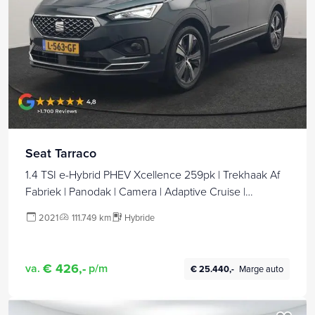
Seat Tarraco
1.4 TSI e-Hybrid PHEV Xcellence 259pk | Trekhaak Af
Fabriek | Panodak | Camera | Adaptive Cruise |
Sportstoelen Verwarmd | BLIS | Keyless | Virtual |
2021
111.749 km
Hybride
Navigatie | DAB | 19"L.M | Plug In Hybrid |
€ 426,-
va.
p/m
€ 25.440,-
Marge auto