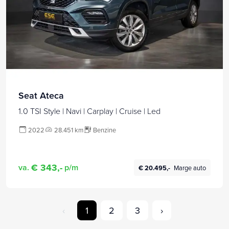
Seat Ateca
1.0 TSI Style | Navi | Carplay | Cruise | Led
2022
28.451 km
Benzine
€ 343,-
va.
p/m
€ 20.495,-
Marge auto
‹
1
2
3
›