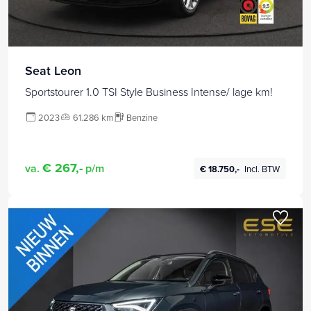
Seat Leon
Sportstourer 1.0 TSI Style Business Intense/ lage km!
2023
61.286 km
Benzine
€ 267,-
va.
p/m
€ 18.750,-
Incl. BTW