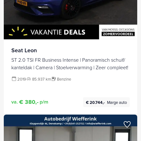
Seat Leon
ST 2.0 TSI FR Business Intense | Panoramisch schuif/
kanteldak | Camera | Stoelverwarming | Zeer compleet!
2019
85.937 km
Benzine
€ 380,-
va.
p/m
€ 20.744,-
Marge auto