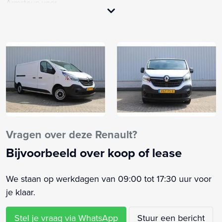
Armsteun voor
Bestuurdersstoel in hoogte verstelbaar
Boordcomputer
Brake Assist System
Buitenspiegels elektrisch verstel- en verwarmbaar
Buitentemperatuurmeter
Cruise control
Elektrische ramen voor
Elektronisch Stabiliteits Programma
Hill hold functie
Vragen over deze Renault?
LED dagrijverlichting
Bijvoorbeeld over koop of lease
LED koplampen
Lendesteunen (verstelbaar)
We staan op werkdagen van 09:00 tot 17:30 uur voor
Multimedia-voorbereiding
je klaar.
Radio
Start/stop systeem
Stel je vraag via WhatsApp
Stuur een bericht