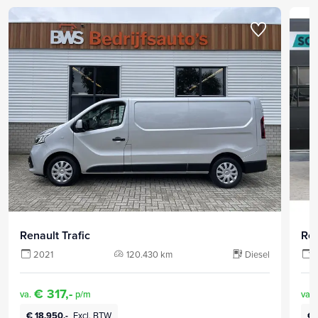
Renault Trafic
Ren
2021
120.430 km
Diesel
€ 317,-
va.
p/m
va.
€ 18.950,-
Excl. BTW
€ 