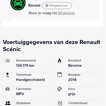
Ronald
Reageert zsm.
Stuur je vraag via
WhatsApp
Voertuiggegevens van deze Renault
Scénic
Kilometerstand
Brandstof
134.179 km
Benzine
Transmissie
Bouwjaar
Handgeschakeld
2014
Carrosserie
Kleur
MPV
grijs
Zitplaatsen
Cilinderinhoud