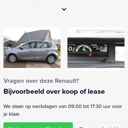
Airco (automatisch)
Airco met elektronische regeling
Airconditioning
Alarm klasse 1(startblokkering)
Anti Blokkeer Systeem
Anti doorSlip Regeling
Armsteun
Audio-navigatie full map
Audiobediening op het stuurwiel
Audio installatie
Vragen over deze Renault?
Automatische airco
Bijvoorbeeld over koop of lease
Bestuurdersstoel in hoogte verstelbaar
Binnenspiegel automatisch dimmend
We staan op werkdagen van 09:00 tot 17:30 uur voor
Boordcomputer
je klaar.
Buitenspiegels elektrisch inklapbaar
Buitenspiegels elektrisch verstel- en verwarmbaar