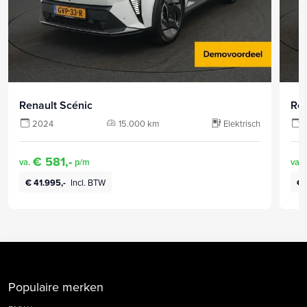
Renault Scénic
Ren
2024
15.000 km
Elektrisch
€ 581,-
va.
p/m
va.
€ 41.995,-
Incl. BTW
€ 
Populaire merken