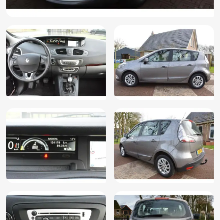
Hill hold functie
Hoofdsteunen achter
Isofix bevestiging voor kinderzitjes
Keyless entry
LED dagrijverlichting
Lederen/stof bekleding
Lederen stuurwiel
Lederen versnellingspook
Lendesteun(en) verstelbaar
Lichtmetalen velgen
Lichtmetalen velgen 16"
Lichtmetalen velgen 17"
Metallic lak
Mistlampen voor
MP3 aansluiting
Multimedia-voorbereiding