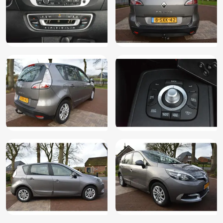
Navigatie
Navigatiesysteem
Parkeersensor achter
Radio/CD/MP3 speler
Radiovoorbereiding
Regensensor
Reservewiel
Rokersvrije auto
Ruimtebesparend reservewiel
Stuur axiaal verstelbaar
Stuurbekrachtiging
Stuur in hoogte verstelbaar
Stuur leder
Stuur multifunctioneel
Stuur verstelbaar
Toerenteller