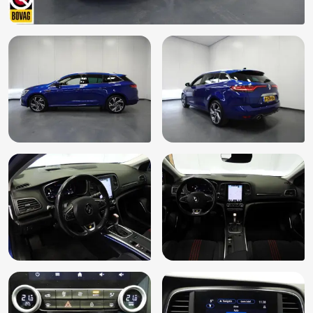
ISOFIX
Keyless entry
Keyless start
LED achterlichten
LED dagrijverlichting
Lederen stuurwiel
Lederen versnellingspook
LED koplampen
LED mistlampen
Lendesteunen (verstelbaar)
Lichtmetalen velgen 18"
Lichtsensor
Metaalkleur
Multimedia-voorbereiding
Navigatiesysteem full map
Pack Easy Link