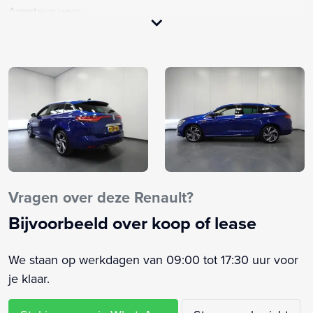
Armsteun voor
Audiobediening op het stuur
Autonomous Emergency Braking
Bandenspanningscontrolesysteem
Bestuurdersairbag
Bestuurdersstoel in hoogte verstelbaar
Binnenspiegel automatisch dimmend
Bluetooth telefoonvoorbereiding
Boordcomputer
Bots waarschuwing systeem
Vragen over deze Renault?
Brake Assist System
Bijvoorbeeld over koop of lease
Buitenspiegels elektrisch inklapbaar
Buitenspiegels elektrisch verstel- en verwarmbaar
We staan op werkdagen van 09:00 tot 17:30 uur voor
Buitenspiegels in carrosseriekleur
je klaar.
Bumpers in carrosseriekleur
Centrale deurvergrendeling met afstandsbediening