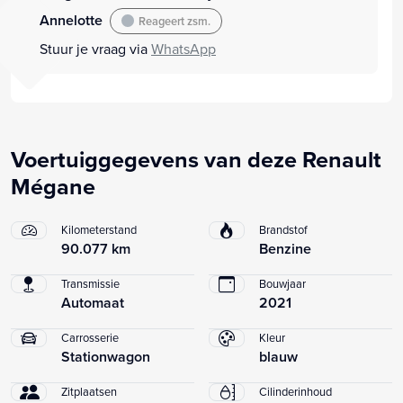
Annelotte
Reageert zsm.
Stuur je vraag via
WhatsApp
Voertuiggegevens van deze Renault
Mégane
Kilometerstand
Brandstof
90.077 km
Benzine
Transmissie
Bouwjaar
Automaat
2021
Carrosserie
Kleur
Stationwagon
blauw
Zitplaatsen
Cilinderinhoud