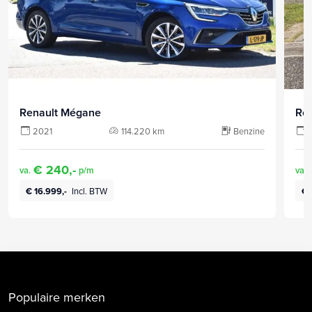
Renault Mégane
Re
2021
114.220 km
Benzine
€ 240,-
va.
p/m
va.
€ 16.999,-
Incl. BTW
€ 
Populaire merken