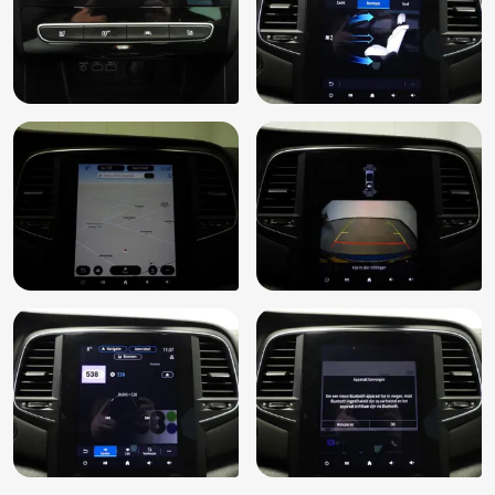
Pack Safety
Parkeersensor achter
Parkeersensor voor
Passagiersairbag
Passagiersstoel in hoogte verstelbaar
Radio
Regensensor
Rijstrooksensor
Rijstrooksensor met correctie
Sfeerverlichting
Sportstoelen
Sportstuur
Stuurbekrachtiging snelheidsafhankelijk
Stuur verstelbaar
Stuurwiel multifunctioneel
Verkeersbord detectie