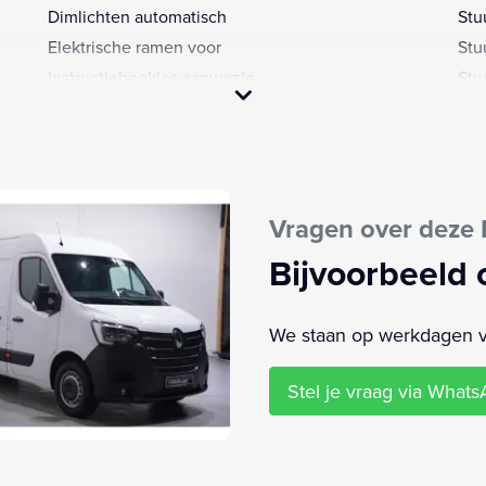
Dimlichten automatisch
Stu
Elektrische ramen voor
Stu
Instructieboekjes aanwezig
Stu
LED dagrijverlichting
Tus
Mistlampen geïntegreerd in voorbumper (PROJAB)
Zij
Multimedia-voorbereiding
Sne
Pack Driving (PKSGA3)
Ach
Vragen over deze 
Pack MediaNav Evolution DAB (PKUL07)
Bijvoorbeeld 
We staan op werkdagen van
Stel je vraag via What