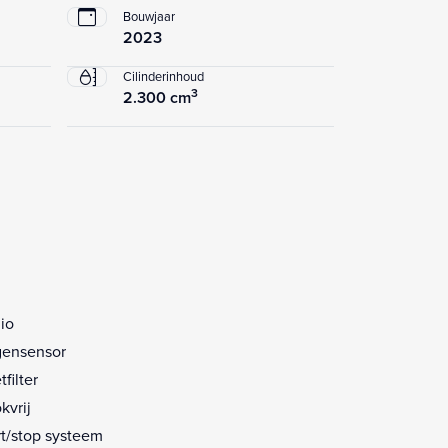
Bouwjaar
2023
Cilinderinhoud
3
2.300 cm
io
ensensor
filter
kvrij
rt/stop systeem