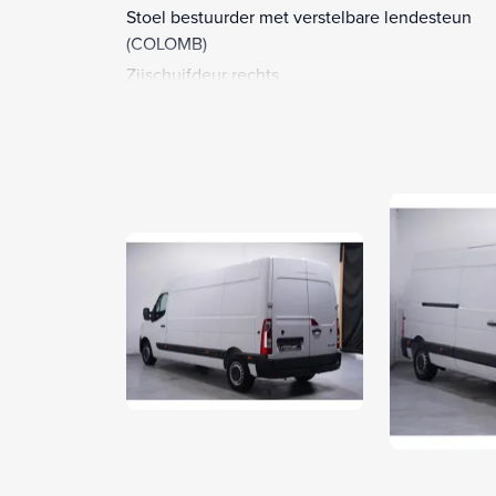
Stoel bestuurder met verstelbare lendesteun
(COLOMB)
Zijschuifdeur rechts
2 zitplaatsen rechtsvoor
12V aansluiting
Achterdeuren 270 graden te openen
Alarm klasse 1(startblokkering)
Anti Blokkeer Systeem
Anti doorSlip Regeling