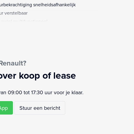
urbekrachtiging snelheidsafhankelijk
ur verstelbaar
urwiel multifunctioneel
senschot volledig
wind assistent
lheidsregelaar en -begrenzer (REGVIT)
terdeuren zonder ruit
Renault?
over koop of lease
 09:00 tot 17:30 uur voor je klaar.
sApp
Stuur een bericht