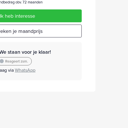
dbedrag obv. 72 maanden
Ik heb interesse
eken je maandprijs
We staan voor je klaar!
Reageert zsm.
raag via
WhatsApp