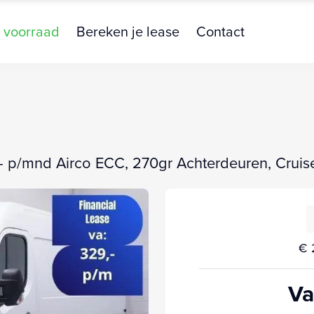
 voorraad
Bereken je lease
Contact
- p/mnd Airco ECC, 270gr Achterdeuren, Cruise 
€ 
Va