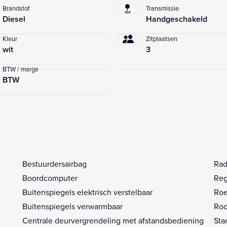
Brandstof
Transmissie
Diesel
Handgeschakeld
Kleur
Zitplaatsen
wit
3
BTW / marge
BTW
Bestuurdersairbag
Rad
Boordcomputer
Reg
Buitenspiegels elektrisch verstelbaar
Roet
Buitenspiegels verwarmbaar
Roo
Centrale deurvergrendeling met afstandsbediening
Sta