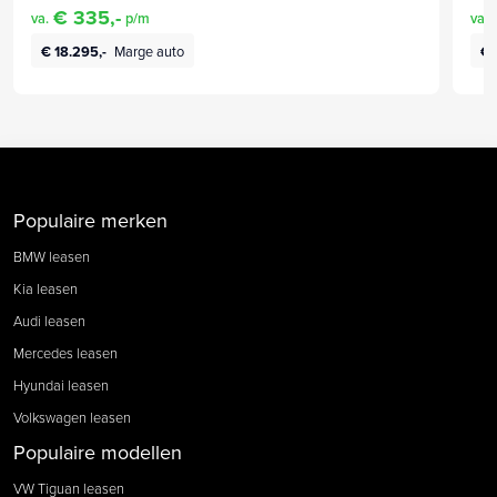
€ 335,-
va.
p/m
va.
€ 18.295,-
Marge auto
€ 
Populaire merken
BMW leasen
Kia leasen
Audi leasen
Mercedes leasen
Hyundai leasen
Volkswagen leasen
Populaire modellen
VW Tiguan leasen