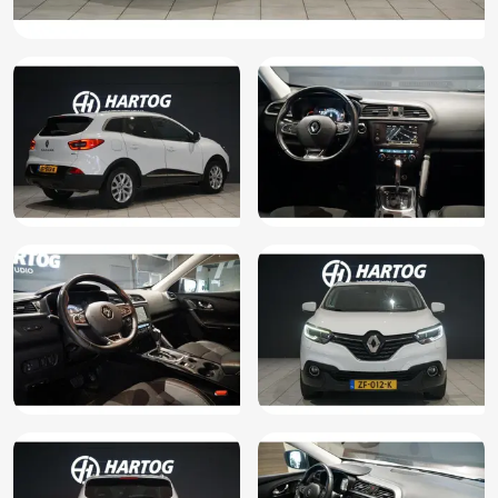
Lederen stuurwiel
Lederen versnellingspook
Lendesteunen (verstelbaar)
Mistlampen voor
Multimedia-voorbereiding
Parkeersensor voor en achter
Passagiersairbag
Passagiersstoel in hoogte verstelbaar
Radio
Regensensor
Rijstrooksensor
Spraakbediening
Stuurbekrachtiging snelheidsafhankelijk
Stuur verstelbaar
Stuurwiel multifunctioneel
Verkeersbord detectie