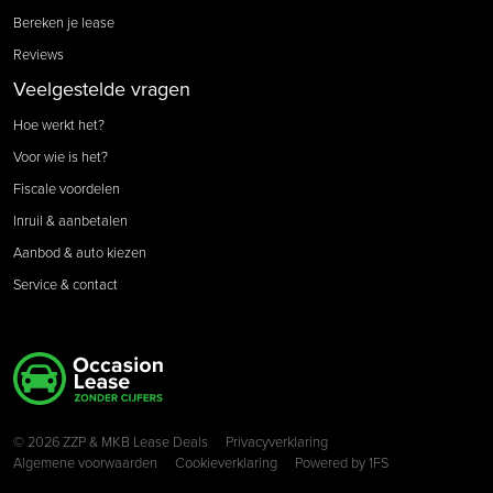
Bereken je lease
Reviews
Veelgestelde vragen
Hoe werkt het?
Voor wie is het?
Fiscale voordelen
Inruil & aanbetalen
Aanbod & auto kiezen
Service & contact
Copyright navigation
© 2026 ZZP & MKB Lease Deals
Privacyverklaring
Algemene voorwaarden
Cookieverklaring
Powered by
1FS