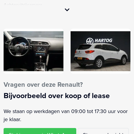
Achteruitrijcamera
Alarm klasse 1(startblokkering)
Anti Blokkeer Systeem
Anti doorSlip Regeling
Armsteun achter
Armsteun voor
Bandenspanningscontrolesysteem
Bestuurdersairbag
Bestuurdersstoel in hoogte verstelbaar
Bluetooth telefoonvoorbereiding
Vragen over deze Renault?
Boordcomputer
Bijvoorbeeld over koop of lease
Brake Assist System
Buitenspiegels elektrisch inklapbaar
We staan op werkdagen van 09:00 tot 17:30 uur voor
Buitenspiegels elektrisch verstel- en verwarmbaar
je klaar.
Buitenspiegels in carrosseriekleur
Cruise control