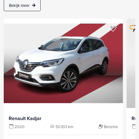
Bekijk meer
Renault Kadjar
Ren
2020
50.103 km
Benzine