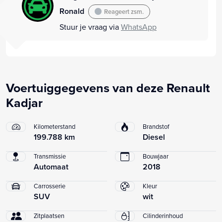
Ronald
Reageert zsm.
Stuur je vraag via
WhatsApp
Voertuiggegevens van deze Renault
Kadjar
Kilometerstand
Brandstof
199.788 km
Diesel
Transmissie
Bouwjaar
Automaat
2018
Carrosserie
Kleur
SUV
wit
Zitplaatsen
Cilinderinhoud