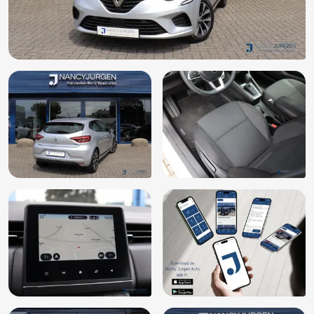
LED achterlichten
LED dagrijverlichting
Multimedia-voorbereiding
Multimedia scherm middel
Multimedia scherm standaard
Radio
Regensensor
Stuurbekrachtiging
Stuurbekrachtiging snelheidsafhankelijk
Stuur leder
Stuur verstelbaar
Metaalkleur