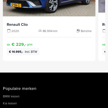
Renault Clio
Ren
2020
86.994 km
Benzine
€ 229,-
va.
p/m
va.
€ 14.995,-
Incl. BTW
€ 
Populaire merken
BMW leasen
Kia leasen