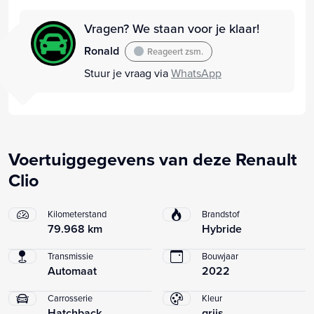
Vragen? We staan voor je klaar!
Ronald
Reageert zsm.
Stuur je vraag via
WhatsApp
Voertuiggegevens van deze Renault
Clio
Kilometerstand
Brandstof
79.968 km
Hybride
Transmissie
Bouwjaar
Automaat
2022
Carrosserie
Kleur
Hatchback
grijs