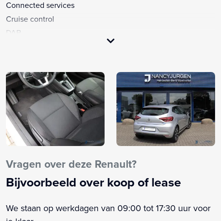
Connected services
Cruise control
DAB
Electronic climate control
Hill hold functie
LED koplampen
Lichtmetalen velgen multi-spaaks 16"
Navigatiesysteem
Navigatiesysteem full map
Pack Infotainment 7"
Parkeersensor achter
Rijstrooksensor met correctie
Vragen over deze Renault?
Stuur multifunctioneel
Bijvoorbeeld over koop of lease
Verkeersbord detectie
Volledig digitaal instrumentenpaneel
We staan op werkdagen van 09:00 tot 17:30 uur voor
Achterspoiler