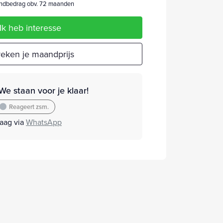
dbedrag obv. 72 maanden
Ik heb interesse
eken je maandprijs
We staan voor je klaar!
Reageert zsm.
raag via
WhatsApp