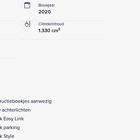
Bouwjaar
2020
Cilinderinhoud
3
1.330 cm
tructieboekjes aanwezig
 achterlichten
k Easy Link
k parking
k Style