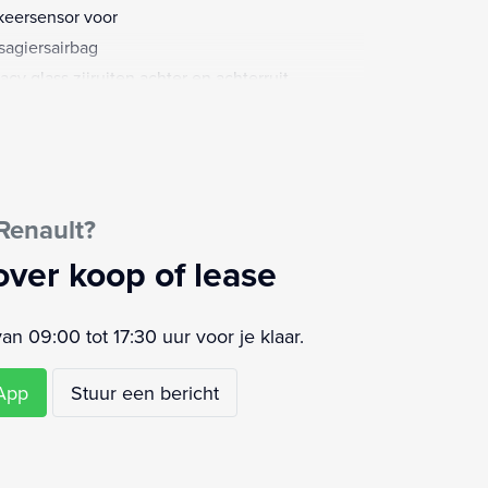
keersensor voor
sagiersairbag
vacy glass zijruiten achter en achterruit
TLAR)
io
kvrij
urbekrachtiging snelheidsafhankelijk
Renault?
urwiel met leder bekleed incl. bediening cruise
trol en snelheidsbegrenzer (VLCUIR)
over koop of lease
keersbord detectie
ledige dealeronderhoudshistorie beschikbaar
 09:00 tot 17:30 uur voor je klaar.
airbag(s) voor
keersensoren achter met sonische weergave
sApp
Stuur een bericht
K1)