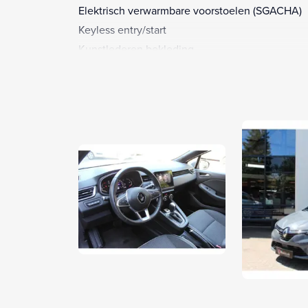
Elektrisch verwarmbare voorstoelen (SGACHA)
Keyless entry/start
Kunstlederen bekleding
LED dagrijverlichting
LED koplampen
Lichtmetalen velgen 16"
Multimedia-voorbereiding
Navigatiesysteem full map
Regensensor
Rijstrooksensor met correctie
Stuurwiel multifunctioneel
Verwarmt Stuurwiel
Winterpakket
Achterbank in delen neerklapbaar
Achterspoiler