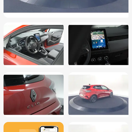
Geldige APK
Glans exterieur delen
Grootlichtassistent
Hemelbekleding donker
Hill hold functie
Hoofd airbag(s) achter
Hoofd airbag(s) voor
Hoofdsteunen actief
Instructieboekjes aanwezig
Keyless entry/start
LED achterlichten
LED dagrijverlichting
LED koplampen
Multimedia-voorbereiding
Multimedia scherm klein
Multimedia scherm middel