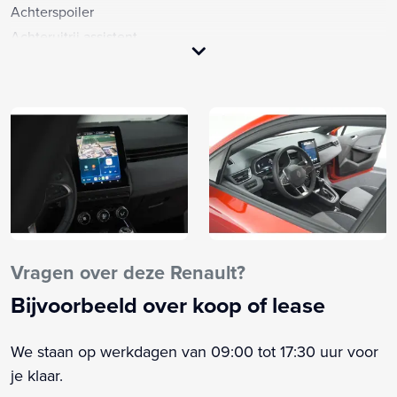
Achterspoiler
Achteruitrij assistent
Achteruitrijcamera
Alarm klasse 1(startblokkering)
Anti Blokkeer Systeem
Anti doorSlip Regeling
Armsteun voor
Automatische snelheids begrenzing
Autonomous Emergency Braking
Bandenspanningscontrolesysteem
Bestuurdersairbag
Vragen over deze Renault?
Bestuurdersstoel in hoogte verstelbaar
Bijvoorbeeld over koop of lease
Binnenspiegel automatisch dimmend
Bluetooth telefoonvoorbereiding
We staan op werkdagen van 09:00 tot 17:30 uur voor
Boordcomputer
je klaar.
Bots waarschuwing systeem