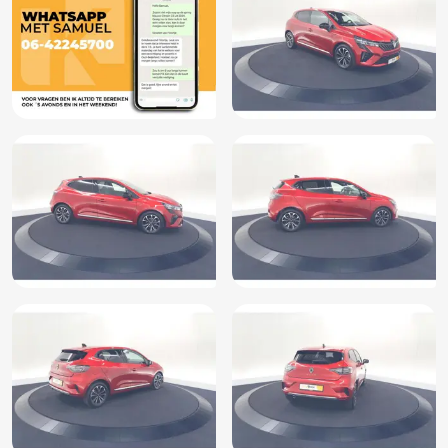
Onderhoudsboekje (fysiek)
Pack City Premium
Pack Driving & Safety
Pack Navigation Techno
Parkeersensor achter
Parkeersensor voor
Passagiersairbag
Radio
Regensensor
Rijstrooksensor met correctie
Rondomzicht camera
Sfeerverlichting
Speciale kleur
Stuurbekrachtiging snelheidsafhankelijk
Stuur kunstleder
Stuur verstelbaar