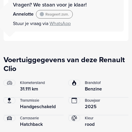
Vragen? We staan voor je klaar!
Annelotte
Reageert zsm.
Stuur je vraag via
WhatsApp
Voertuiggegevens van deze Renault
Clio
Kilometerstand
Brandstof
31.111 km
Benzine
Transmissie
Bouwjaar
Handgeschakeld
2025
Carrosserie
Kleur
Hatchback
rood