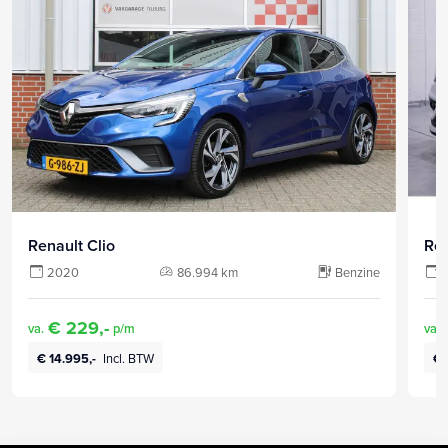
Renault Clio
Ren
2020
86.994 km
Benzine
€ 229,-
va.
p/m
va.
€ 14.995,-
Incl. BTW
€ 