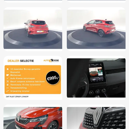
Stuurwiel multifunctioneel
Vermoeidheids herkenning
Volledig digitaal instrumentenpaneel groot
Volledige dealeronderhoudshistorie beschikbaar
Zij airbag(s) voor