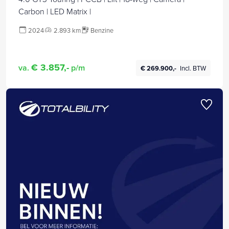
Carbon | LED Matrix |
2024
2.893 km
Benzine
€ 3.857,-
va.
p/m
€ 269.900,-
Incl. BTW