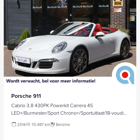
Porsche 911
Cabrio 3.8 430PK Powerkit Carrera 4S
LED+/Burmester/Sport Chrono+/Sportuitlaat/18-voudig
sportstoelen/PTV Plus/ACC/20"
2014
70.487 km
Benzine