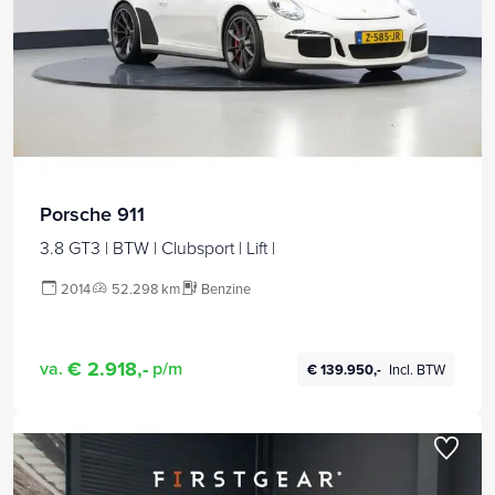
Porsche 911
3.8 GT3 | BTW | Clubsport | Lift |
2014
52.298 km
Benzine
€ 2.918,-
va.
p/m
€ 139.950,-
Incl. BTW