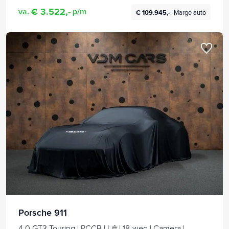
€ 3.522,-
va.
p/m
€ 109.945,-
Marge auto
Porsche 911
4.0 GT3 Touring | PCCB | Lift | 18-weg | Camera |