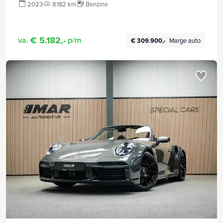
2023
8.182 km
Benzine
€ 5.182,-
va.
p/m
€ 309.900,-
Marge auto