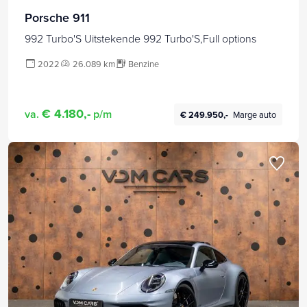
Porsche 911
992 Turbo'S Uitstekende 992 Turbo'S,Full options
2022
26.089 km
Benzine
€ 4.180,-
va.
p/m
€ 249.950,-
Marge auto