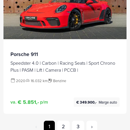
Porsche 911
Speedster 4.0 | Carbon | Racing Seats | Sport Chrono
Plus | PASM | Lift | Camera | PCCB |
2020
16.032 km
Benzine
€ 5.851,-
va.
p/m
€ 349.900,-
Marge auto
‹
1
2
3
›