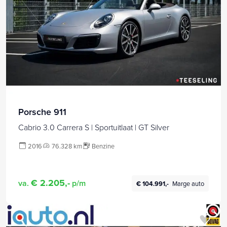
Porsche 911
Cabrio 3.0 Carrera S | Sportuitlaat | GT Silver
2016
76.328 km
Benzine
€ 2.205,-
va.
p/m
€ 104.991,-
Marge auto