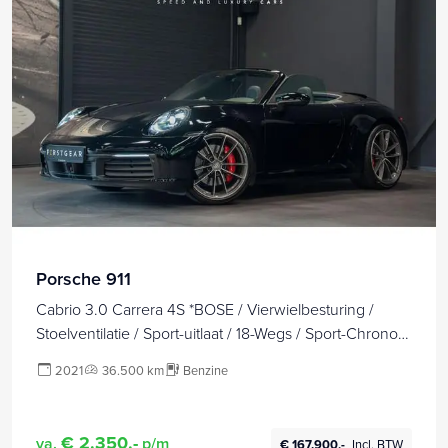
Porsche 911
Cabrio 3.0 Carrera 4S *BOSE / Vierwielbesturing /
Stoelventilatie / Sport-uitlaat / 18-Wegs / Sport-Chrono /
HD Matrix-LED*
2021
36.500 km
Benzine
€ 2.350,-
va.
p/m
€ 167.900,-
Incl. BTW