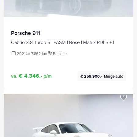
Porsche 911
Cabrio 3.8 Turbo S l PASM l Bose l Matrix PDLS + l
2021
7.862 km
Benzine
€ 4.346,-
va.
p/m
€ 259.900,-
Marge auto