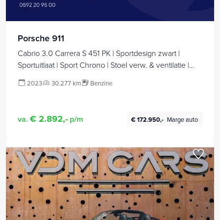
Porsche 911
Cabrio 3.0 Carrera S 451 PK | Sportdesign zwart |
Sportuitlaat | Sport Chrono | Stoel verw. & ventilatie |
Porsche approved garantie | Stuurbekr. plus, PASM,
2023
30.277 km
Benzine
PTV Plus, Kl. 3 & 5 alarm, Sportstoelen plus,
Ambienteverl., Leer pakket, Ijsgrijs metallic
€ 2.892,-
va.
p/m
€ 172.950,-
Marge auto