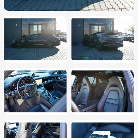
Elektrische ramen voor
Elektrisch glazen panorama-dak
Elektrisch verstelb. bestuurdersstoel met geheugen
Elektrisch verstelb. passagiersstoel met geheugen
Elektronische remkrachtverdeling
Elektronisch Stabiliteits Programma
Extra getint glas achter
File assistent
Geluid- en warmtewerend glas
Grootlichtassistent
Head-up display
Hoofd airbag(s) achter
Hoofd airbag(s) voor
Houtafwerking interieur
Interieur voorverwarming/(koeling)
Keyless entry