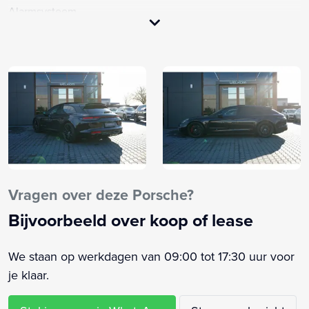
Alarmsysteem
Aluminium interieur afwerking
Anti Blokkeer Systeem
Anti doorSlip Regeling
Apple Carplay/Android Auto
Armsteun achter
Armsteun voor
Audio installatie premium
Bandenspanningscontrolesysteem
Bestuurdersairbag
Vragen over deze Porsche?
Binnenspiegel automatisch dimmend
Bijvoorbeeld over koop of lease
Bluetooth
Buitenspiegel(s) automatisch dimmend
We staan op werkdagen van 09:00 tot 17:30 uur voor
Buitenspiegels elektr. met geheugen
je klaar.
Buitenspiegels elektrisch inklapbaar
Buitenspiegels elektrisch verstel- en verwarmbaar