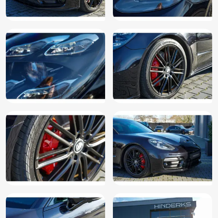
Start/stop systeem
Stopwatch
Stuurkolom elektrisch verstelbare
Stuur leder
Stuur multifunctioneel
Stuur verstelbaar
Stuur verwarmd
Variabele stuuroverbrenging
Verkeersbord detectie
Voorstoelen verwarmd
Warmtewerend glas
WiFi
Zij airbag(s) voor
Zwarte (glans) exterieur delen
Zwarte glans (piano)lak interieur afwerking
Dealer Onderhouden