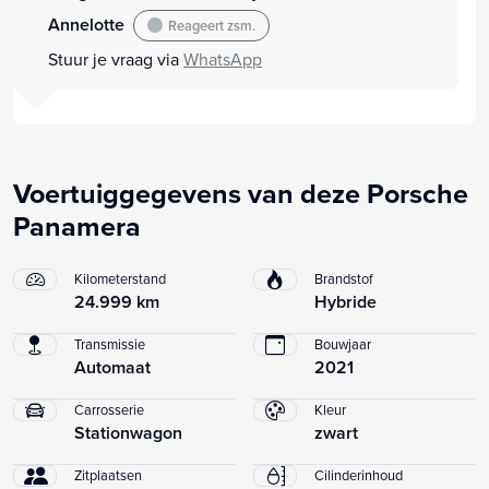
Annelotte
Reageert zsm.
Stuur je vraag via
WhatsApp
Voertuiggegevens van deze Porsche
Panamera
Kilometerstand
Brandstof
24.999 km
Hybride
Transmissie
Bouwjaar
Automaat
2021
Carrosserie
Kleur
Stationwagon
zwart
Zitplaatsen
Cilinderinhoud