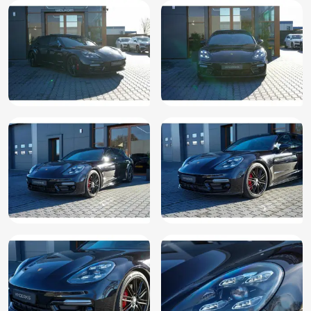
Metaalkleur
Multimedia-voorbereiding
Navigatiesysteem full map
Oplaadmogelijkheid
Parkeersensor achter
Parkeersensor voor
Passagiersairbag
Regensensor
Rijstrooksensor
Rondomzicht camera
Schakelmogelijkheid aan stuurwiel
Sluitbekrachtiging
Sport Design
Sportstoelen
Sportstuur
Spraakbediening