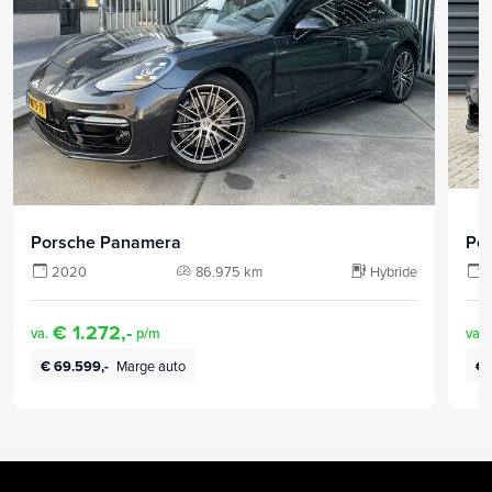
Porsche Panamera
Po
2020
86.975 km
Hybride
€ 1.272,-
va.
p/m
va.
€ 69.599,-
Marge auto
€ 