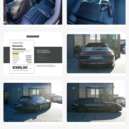
Keyless start
Knie airbag(s)
Koplampen adaptief
Launch control
LED achterlichten
LED dagrijverlichting
Lederen/stof bekleding
Lederen bekleding
Lederen interieurdelen
LED koplampen
Lichtmetalen velgen 5-spaaks 21"
Lichtmetalen velgen 19"
Lichtmetalen velgen 20"
Lichtmetalen velgen 21"
Luchtvering
Matrix LED koplampen