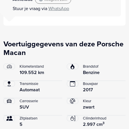
Stuur je vraag via
WhatsApp
Voertuiggegevens van deze Porsche
Macan
Kilometerstand
Brandstof
109.552 km
Benzine
Transmissie
Bouwjaar
Automaat
2017
Carrosserie
Kleur
SUV
zwart
Zitplaatsen
Cilinderinhoud
3
5
2.997 cm