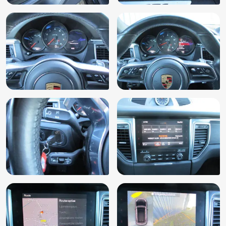
Vervolgbotsing preventie
Voorstoel(en) elektrisch verstelbaar
Voorstoelen verwarmd
Warmtewerend glas