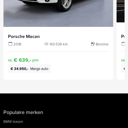
Porsche Macan
Po
2018
143.539 km
Benzine
€ 639,-
va.
p/m
va.
€ 34.950,-
Marge auto
€ 
Populaire merken
BMW leasen