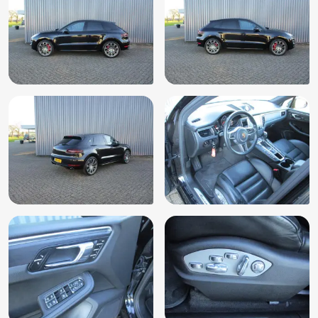
Navigatiesysteem full map
Parkeer assistent
Parkeer pakket
Parkeersensor voor en achter
Regensensor
Rijstrooksensor
Ruitensproeiers/wisserbladen verwarmbaar
Schakelpaddles
Side-skirts
Sportstoelen
Sportstuur
Sport uitlaat
Start/stop systeem
Stuur leder
Stuur multifunctioneel
Trekhaak elektrisch uitklapbaar