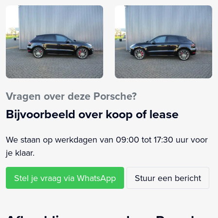
Alarm klasse 1(startblokkering)
Alarmsysteem
Aluminium interieur afwerking
Anti Blokkeer Systeem
Anti doorSlip Regeling
Armsteun achter
Armsteun voor
Vragen over deze Porsche?
Audio installatie
Bijvoorbeeld over koop of lease
Bandenspanningscontrolesysteem
Bi-xenon koplampen
We staan op werkdagen van 09:00 tot 17:30 uur voor
Bluetooth
je klaar.
Boordcomputer
Buitenspieg.elektr.verstel -verwarmb.+inklapbaar
Stel je vraag via WhatsApp
Stuur een bericht
Centrale vergrendeling met afstandsbediening
Cruise control
Cruise control adaptief