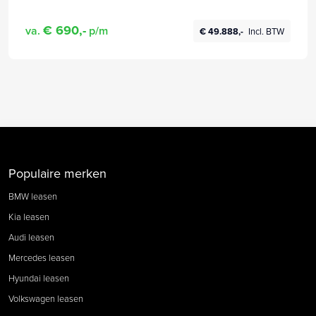
&STUURVERWARMING + 22KW LADER + HEAD-UP +
PILOT ASSIST + PARKSENSOREN + 21" LM-VELGEN!!
€ 690,-
va.
p/m
€ 49.888,-
Incl. BTW
Populaire merken
BMW leasen
Kia leasen
Audi leasen
Mercedes leasen
Hyundai leasen
Volkswagen leasen