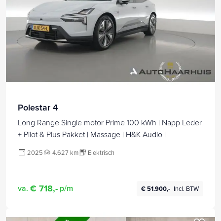
Polestar 4
Long Range Single motor Prime 100 kWh | Napp Leder
+ Pilot & Plus Pakket | Massage | H&K Audio |
2025
4.627 km
Elektrisch
€ 718,-
va.
p/m
€ 51.900,-
Incl. BTW