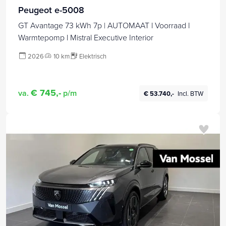
Peugeot e-5008
GT Avantage 73 kWh 7p | AUTOMAAT l Voorraad l
Warmtepomp l Mistral Executive Interior
2026
10 km
Elektrisch
€ 745,-
va.
p/m
€ 53.740,-
Incl. BTW