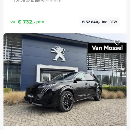
2026
10 km
Elektrisch
€ 732,-
va.
p/m
€ 52.840,-
Incl. BTW