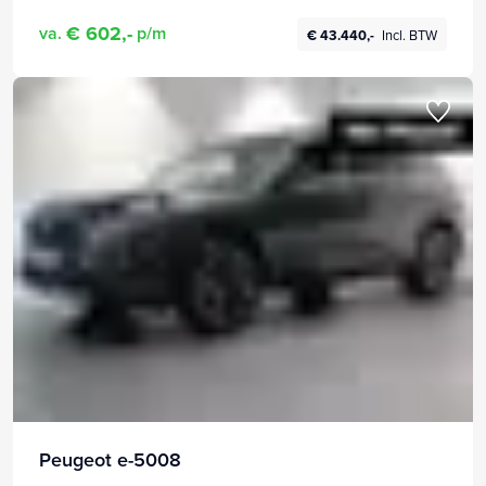
€ 602,-
va.
p/m
€ 43.440,-
Incl. BTW
Peugeot e-5008