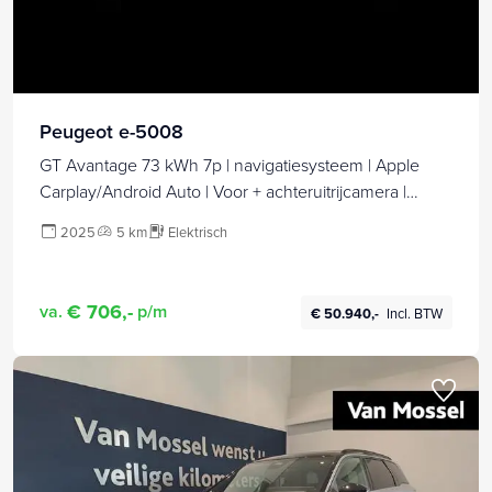
Peugeot e-5008
GT Avantage 73 kWh 7p | navigatiesysteem | Apple
Carplay/Android Auto | Voor + achteruitrijcamera |
panorama dak | voorstoelen verwarmd | DEMO AUTO
2025
5 km
Elektrisch
€ 706,-
va.
p/m
€ 50.940,-
Incl. BTW