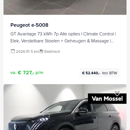
Peugeot e-5008
GT Avantage 73 kWh 7p Alle opties l Climate Control |
Elek. Verstelbare Stoelen + Geheugen & Massage |
Elek. Schuif / Kantel Dak | Elek. Kofferklep | Full Map
2026
5 km
Elektrisch
Navigatie | Apple Carplay / Android Auto | 360 Camera
| Parkeersensoren | Bekleding Half Leder / Alcantara |
Direct uit Voorraad Leverbaar!
€ 727,-
va.
p/m
€ 52.440,-
Incl. BTW