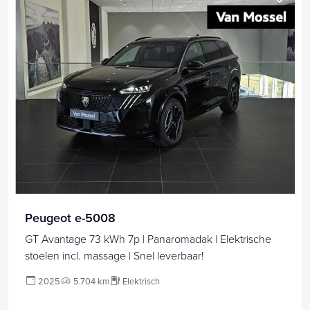
Peugeot e-5008
GT Avantage 73 kWh 7p | Panaromadak | Elektrische
stoelen incl. massage | Snel leverbaar!
2025
5.704 km
Elektrisch