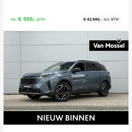
€ 595,-
va.
p/m
€ 42.940,-
Incl. BTW