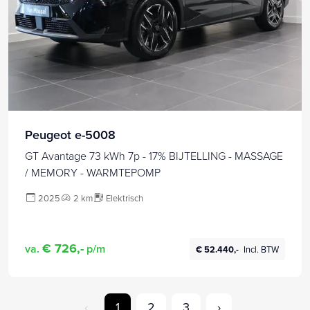
Peugeot e-5008
GT Avantage 73 kWh 7p - 17% BIJTELLING - MASSAGE
/ MEMORY - WARMTEPOMP
2025
2 km
Elektrisch
€ 726,-
va.
p/m
€ 52.440,-
Incl. BTW
‹
1
2
3
›