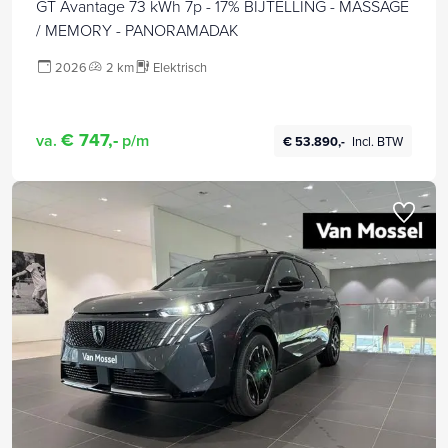
GT Avantage 73 kWh 7p - 17% BIJTELLING - MASSAGE
/ MEMORY - PANORAMADAK
2026
2 km
Elektrisch
€ 747,-
va.
p/m
€ 53.890,-
Incl. BTW