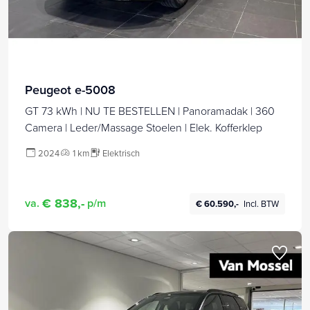
Peugeot e-5008
GT 73 kWh | NU TE BESTELLEN | Panoramadak | 360
Camera | Leder/Massage Stoelen | Elek. Kofferklep
2024
1 km
Elektrisch
€ 838,-
va.
p/m
€ 60.590,-
Incl. BTW