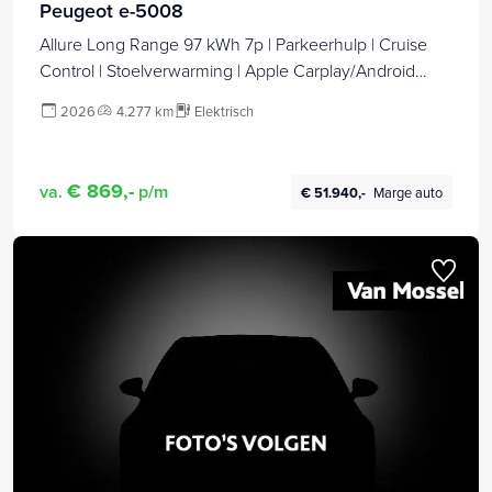
Peugeot e-5008
Allure Long Range 97 kWh 7p | Parkeerhulp | Cruise
Control | Stoelverwarming | Apple Carplay/Android
Auto
2026
4.277 km
Elektrisch
€ 869,-
va.
p/m
€ 51.940,-
Marge auto