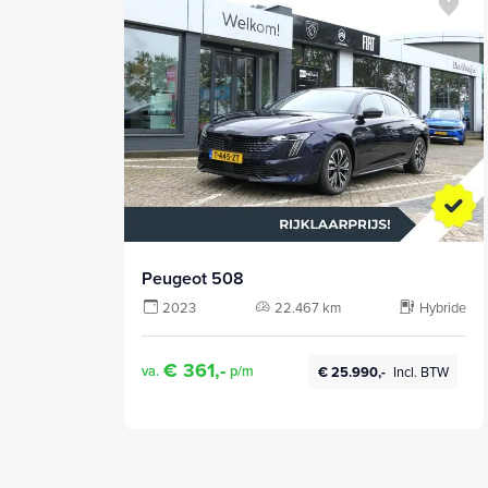
Peugeot 508
2023
22.467 km
Hybride
€ 361,-
va.
p/m
€ 25.990,-
Incl. BTW