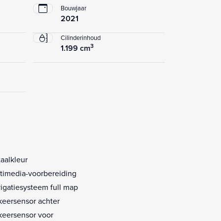
Bouwjaar
2021
Cilinderinhoud
3
1.199 cm
aalkleur
timedia-voorbereiding
igatiesysteem full map
keersensor achter
keersensor voor