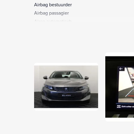
Airbag bestuurder
Airbag passagier
Airco automatisch
Alarm klasse 1(startblokkering)
Aluminium delen exterieur
Anti Blokkeer Systeem
Anti doorSlip Regeling
Apple Carplay/Android Auto
Armsteun voor
Autonomous Emergency Braking
Bandenspanningscontrolesysteem
Binnenspiegel automatisch dimmend