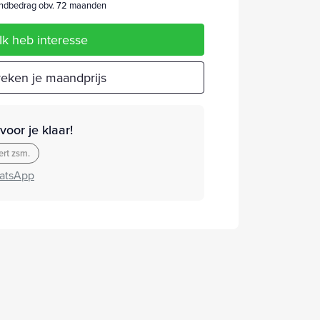
dbedrag obv. 72 maanden
Ik heb interesse
eken je maandprijs
oor je klaar!
rt zsm.
atsApp