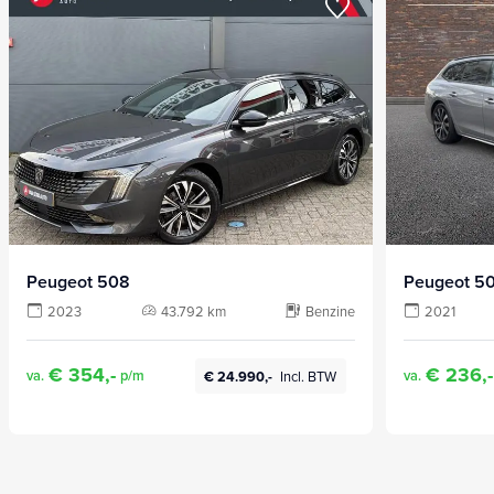
Peugeot 508
Peugeot 5
2023
43.792 km
Benzine
2021
€ 354,-
€ 236,-
va.
p/m
va.
€ 24.990,-
Incl. BTW