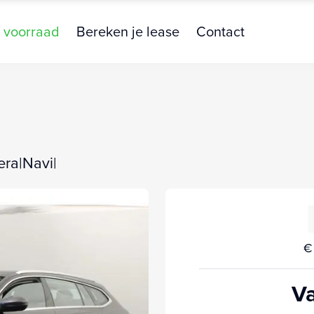
 voorraad
Bereken je lease
Contact
era|Navi|
€
Va