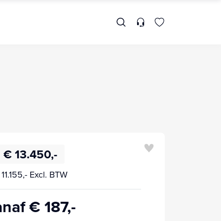
€ 13.450,-
 11.155,- Excl. BTW
naf € 187,-