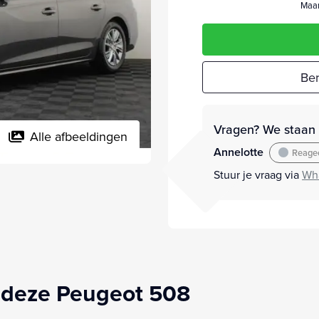
Maan
Ber
Vragen? We staan v
Alle afbeeldingen
Annelotte
Reagee
Stuur je vraag via
Wh
 deze Peugeot 508