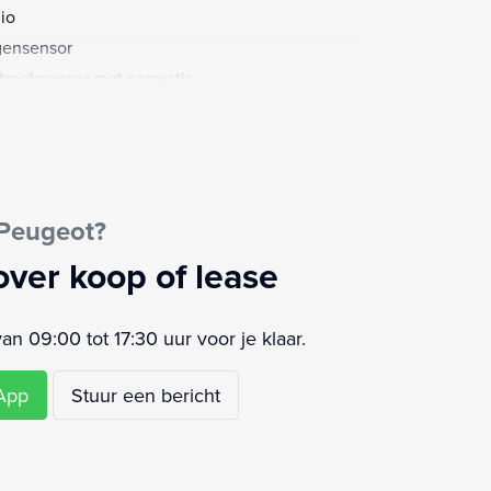
io
ensensor
strooksensor met correctie
ur leder
ur multifunctioneel
keersbord detectie
moeidheids herkenning
 Peugeot?
ledig digitaal instrumentenpaneel
rstoelen in hoogte verstelbaar
over koop of lease
i
 09:00 tot 17:30 uur voor je klaar.
sApp
Stuur een bericht