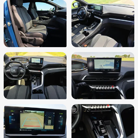
Navigatie - Via AppleCarplay / AndroidAuto
Navigatiesysteem
Oplaadmogelijkheid
Parkeercamera
Parkeersensor achter
Parkeersensoren Achter
Parkeersensoren voor + achter
Parkeersensor voor
Parkeersensor voor en achter
Passagiersstoel in hoogte verstelbaar
Radio
Radio / MP3 speler
Regensensor
Reservewiel
Rijstrooksensor met correctie
Startonderbreker