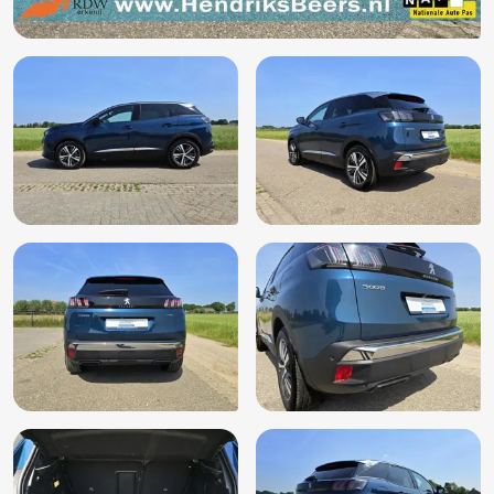
Cruisecontrol
DAB
Dakspoiler
Derde remlicht
Dimlichten automatisch
Electronic climate control
Elektrische ramen
Elektrische ramen achter
Elektrische ramen voor
Elektronische remkrachtverdeling
Elektronisch Stabiliteits Programma
Extra getint glas achter
Hill hold functie
Hoofdsteunen achter
ISOFIX
Isofix bevestiging voor kinderzitjes