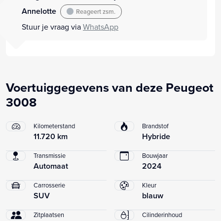
Annelotte
Reageert zsm.
Stuur je vraag via
WhatsApp
Voertuiggegevens van deze Peugeot
3008
Kilometerstand
Brandstof
11.720 km
Hybride
Transmissie
Bouwjaar
Automaat
2024
Carrosserie
Kleur
SUV
blauw
Zitplaatsen
Cilinderinhoud