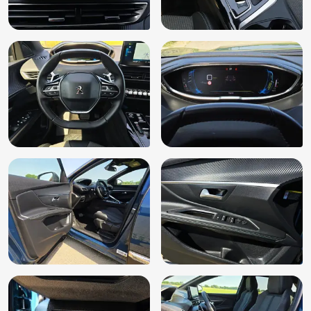
Stoelverwarming
Stuurbekrachtiging
Stuur leder
Stuur multifunctioneel
Stuur verstelbaar
Stuurwiel multifunctioneel
Verkeersbord detectie
Vermoeidheids herkenning
Volledig digitaal instrumentenpaneel
Voorstoelen in hoogte verstelbaar
Zwarte (glans) exterieur delen
Zwarte glans (piano)lak interieur afwerking