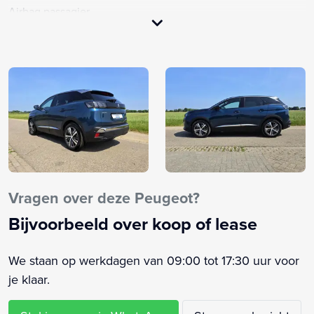
Airbag passagier
Airco
Airco (automatisch)
Airco met elektronische regeling
Alarm klasse 1(startblokkering)
Android Auto
Anti Blokkeer Systeem
Anti doorSlip Regeling
Apple CarPlay
Apple carplay & Android Auto
Vragen over deze Peugeot?
Apple Carplay/Android Auto
Bijvoorbeeld over koop of lease
Armsteun
Armsteun voor
We staan op werkdagen van 09:00 tot 17:30 uur voor
Audio installatie
je klaar.
Autonomous Emergency Braking
Bandenspanningscontrolesysteem