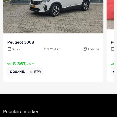
Peugeot 3008
Pe
2022
37.154 km
Hybride
€ 367,-
va.
p/m
va.
€ 26.445,-
Incl. BTW
€ 
Populaire merken