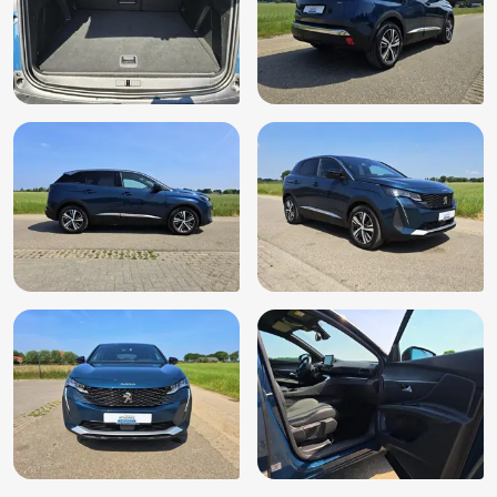
Keyless entry
Keyless start
Kunstlederen/stof bekleding
LED achterlichten
LED dagrijverlichting
Lederen stuurwiel
LED koplampen
Lichtmetalen velgen
Lichtmetalen velgen 19"
Metaalkleur
Mistlampen voor
MP3 aansluiting
Multimedia-voorbereiding
Multimedia scherm standaard
Multimedia systeem
Navigatie