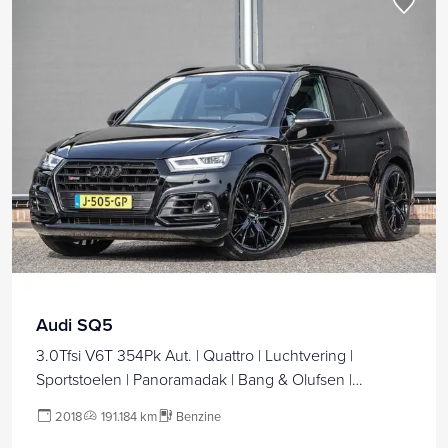
Audi SQ5
3.0Tfsi V6T 354Pk Aut. | Quattro | Luchtvering |
Sportstoelen | Panoramadak | Bang & Olufsen |
Trekhaak | 21"
2018
191.184 km
Benzine