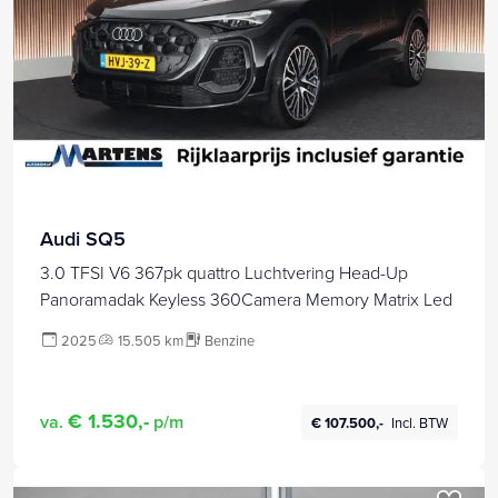
Audi SQ5
3.0 TFSI V6 367pk quattro Luchtvering Head-Up
Panoramadak Keyless 360Camera Memory Matrix Led
2025
15.505 km
Benzine
€ 1.530,-
va.
p/m
€ 107.500,-
Incl. BTW