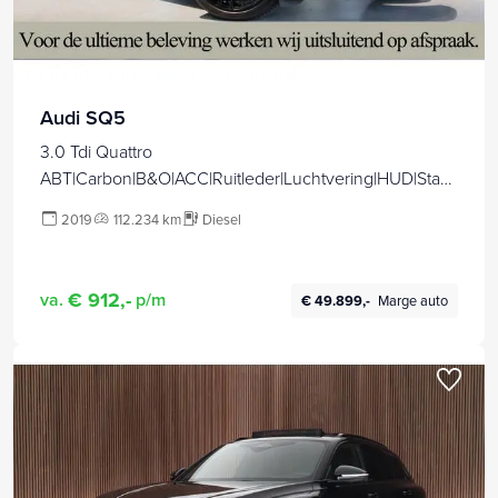
Audi SQ5
3.0 Tdi Quattro
ABT|Carbon|B&O|ACC|Ruitleder|Luchtvering|HUD|Stan
dkachel|Blackline|21"|Matrix LED|New Service
2019
112.234 km
Diesel
€ 912,-
va.
p/m
€ 49.899,-
Marge auto