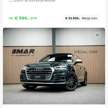
2018
187.659 km
Benzine
€ 594,-
va.
p/m
€ 32.500,-
Marge auto