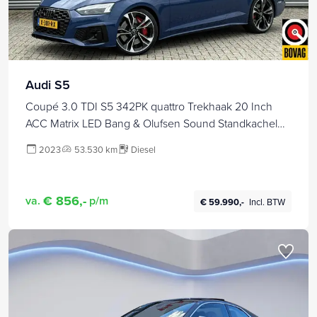
Audi S5
Coupé 3.0 TDI S5 342PK quattro Trekhaak 20 Inch
ACC Matrix LED Bang & Olufsen Sound Standkachel
Massage Head-Up Display Vol!!!
2023
53.530 km
Diesel
€ 856,-
va.
p/m
€ 59.990,-
Incl. BTW