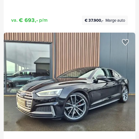
€ 693,-
va.
p/m
€ 37.900,-
Marge auto