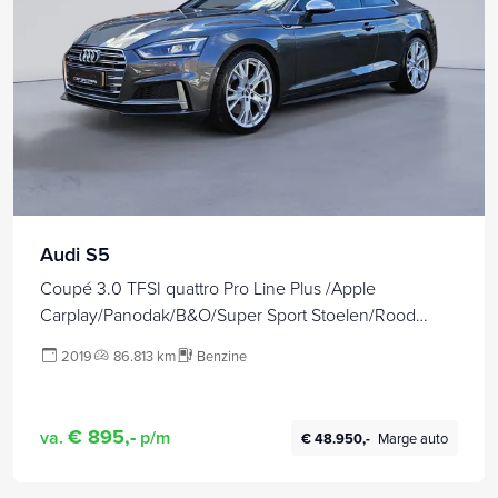
Audi S5
Coupé 3.0 TFSI quattro Pro Line Plus /Apple
Carplay/Panodak/B&O/Super Sport Stoelen/Rood
Leder/Carbon Afw/3-zone Clima Control/(MET
2019
86.813 km
Benzine
GARANTIE*)
€ 895,-
va.
p/m
€ 48.950,-
Marge auto