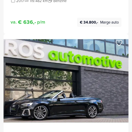
2017
119.482 km
Benzine
€ 636,-
va.
p/m
€ 34.800,-
Marge auto