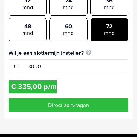
12
24
36
mnd
mnd
mnd
48
60
72
mnd
mnd
mnd
Wil je een slottermijn instellen?
€
€ 335,00 p/m
Direct aanvragen