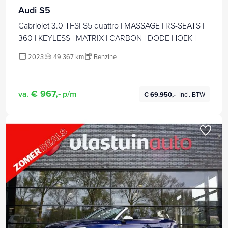
Audi S5
Cabriolet 3.0 TFSI S5 quattro | MASSAGE | RS-SEATS |
360 | KEYLESS | MATRIX | CARBON | DODE HOEK |
2023
49.367 km
Benzine
€ 967,-
va.
p/m
€ 69.950,-
Incl. BTW