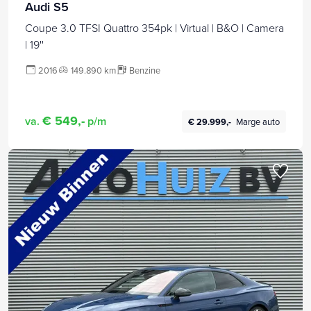
Audi S5
Coupe 3.0 TFSI Quattro 354pk | Virtual | B&O | Camera
| 19''
2016
149.890 km
Benzine
€ 549,-
va.
p/m
€ 29.999,-
Marge auto