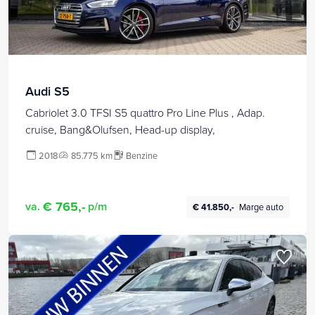
Audi S5
Cabriolet 3.0 TFSI S5 quattro Pro Line Plus , Adap.
cruise, Bang&Olufsen, Head-up display,
2018
85.775 km
Benzine
€ 765,-
va.
p/m
€ 41.850,-
Marge auto