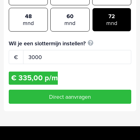
48
60
72
mnd
mnd
mnd
Wil je een slottermijn instellen?
€
€ 335,00 p/m
Direct aanvragen