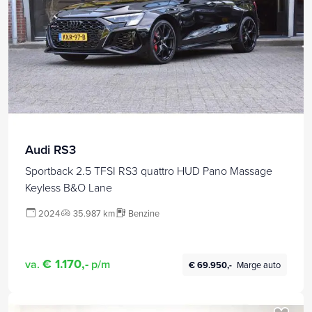
Audi RS3
Sportback 2.5 TFSI RS3 quattro HUD Pano Massage
Keyless B&O Lane
2024
35.987 km
Benzine
€ 1.170,-
va.
p/m
€ 69.950,-
Marge auto