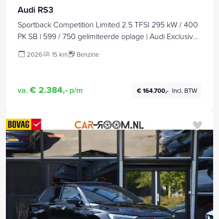
Audi RS3
Sportback Competition Limited 2.5 TFSI 295 kW / 400
PK SB | 599 / 750 gelimiteerde oplage | Audi Exclusive
Matte Gletsjerwit | Panoramadak | Sonos | HUD |
2026
15 km
Benzine
€ 2.384,-
va.
p/m
€ 164.700,-
Incl. BTW