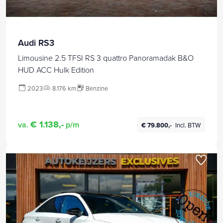
Audi RS3
Limousine 2.5 TFSI RS 3 quattro Panoramadak B&O
HUD ACC Hulk Edition
2023
8.176 km
Benzine
€ 1.138,-
va.
p/m
€ 79.800,-
Incl. BTW