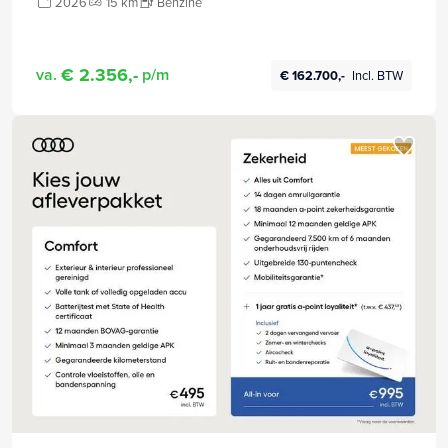
2026
15 km
Benzine
€ 2.356,-
va.
p/m
€ 162.700,-
Incl. BTW