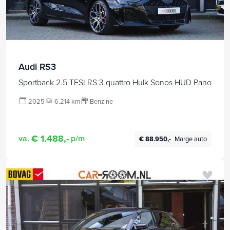
Audi RS3
Sportback 2.5 TFSI RS 3 quattro Hulk Sonos HUD Pano
2025
6.214 km
Benzine
€ 1.488,-
va.
p/m
€ 88.950,-
Marge auto