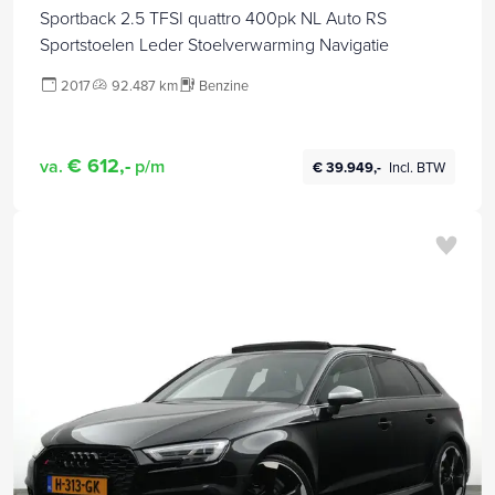
Sportback 2.5 TFSI quattro 400pk NL Auto RS
Sportstoelen Leder Stoelverwarming Navigatie
2017
92.487 km
Benzine
€ 612,-
va.
p/m
€ 39.949,-
Incl. BTW