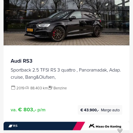
Audi RS3
Sportback 2.5 TFSI RS 3 quattro , Panoramadak, Adap.
cruise, Bang&Olufsen,
2019
88.403 km
Benzine
€ 803,-
va.
p/m
€ 43.900,-
Marge auto