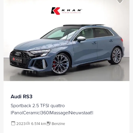
Audi RS3
Sportback 2.5 TFSI quattro
|Pano|Ceramic|360|Massage|Nieuwstaat!|
2023
6.514 km
Benzine