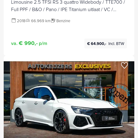
Limousine 2.5 TFSI RS 3 quattro Widebody / TTE700 /
Full PPF / B&O / Pano / IPE Titanium uitlaat / VC /
Custom RS3 VOL Stage 3
2018
66.969 km
Benzine
€ 990,-
va.
p/m
€ 64.900,-
Incl. BTW