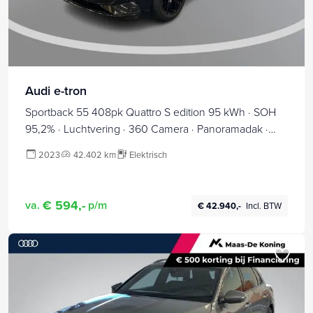
Audi e-tron
Sportback 55 408pk Quattro S edition 95 kWh · SOH
95,2% · Luchtvering · 360 Camera · Panoramadak ·
Apple/Android Car Play · Stoelverwarming · Zwart
2023
42.402 km
Elektrisch
Optiek Plus ·21'' Inch ·
€ 594,-
va.
p/m
€ 42.940,-
Incl. BTW