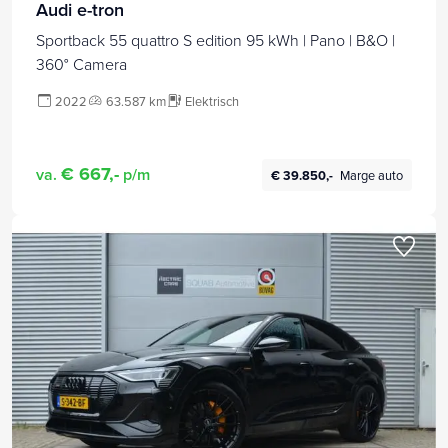
Audi e-tron
Sportback 55 quattro S edition 95 kWh | Pano | B&O |
360° Camera
2022
63.587 km
Elektrisch
€ 667,-
va.
p/m
€ 39.850,-
Marge auto