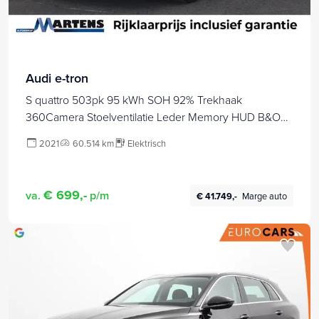
Audi e-tron
S quattro 503pk 95 kWh SOH 92% Trekhaak
360Camera Stoelventilatie Leder Memory HUD B&O
Navigatie
2021
60.514 km
Elektrisch
€ 699,-
va.
p/m
€ 41.749,-
Marge auto