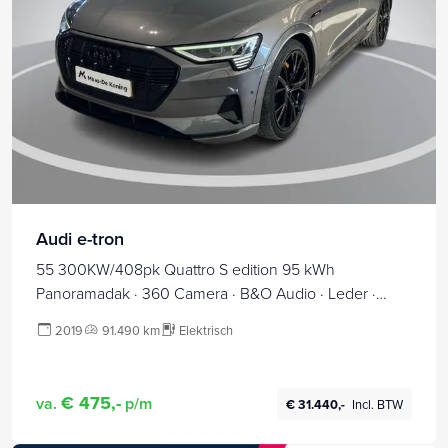
Audi e-tron
55 300KW/408pk Quattro S edition 95 kWh
Panoramadak · 360 Camera · B&O Audio · Leder ·
Stoelverwarming · Luchtvering · 21'' Inch ·
2019
91.490 km
Elektrisch
€ 475,-
va.
p/m
€ 31.440,-
Incl. BTW