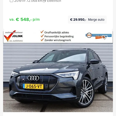
2019
72.068 km
Elektrisch
€ 548,-
va.
p/m
€ 29.950,-
Marge auto