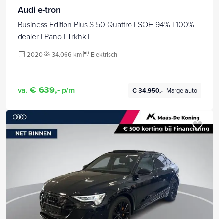
Audi e-tron
Business Edition Plus S 50 Quattro I SOH 94% I 100%
dealer I Pano I Trkhk I
2020
34.066 km
Elektrisch
€ 639,-
va.
p/m
€ 34.950,-
Marge auto