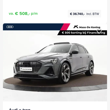
€ 508,-
va.
p/m
€ 36.740,-
Incl. BTW
Audi e-tron