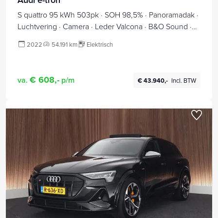
S quattro 95 kWh 503pk · SOH 98,5% · Panoramadak ·
Luchtvering · Camera · Leder Valcona · B&O Sound ·
Keyless · 22"Velgen ·
2022
54.191 km
Elektrisch
€ 608,-
va.
p/m
€ 43.940,-
Incl. BTW