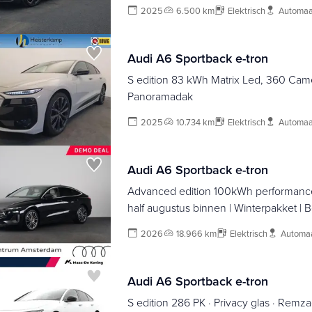
2025
6.500 km
Elektrisch
Automaa
Audi A6 Sportback e-tron
S edition 83 kWh Matrix Led, 360 Cam
Panoramadak
2025
10.734 km
Elektrisch
Automaa
Audi A6 Sportback e-tron
Advanced edition 100kWh performanc
half augustus binnen | Winterpakket | B
interieur | Privacy glass | Tech pro |
2026
18.966 km
Elektrisch
Automa
Audi A6 Sportback e-tron
S edition 286 PK · Privacy glas · Remza