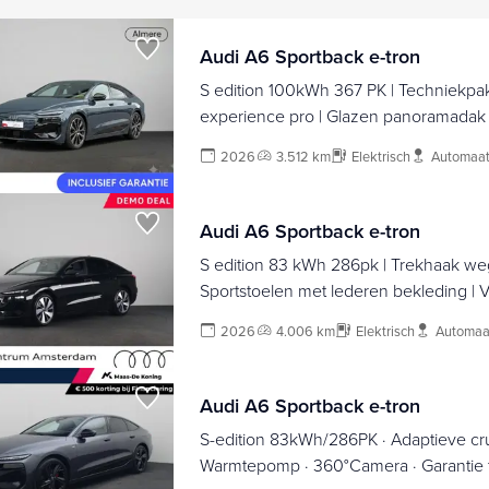
Audi A6 Sportback e-tron
S edition 100kWh 367 PK | Techniekpak
experience pro | Glazen panoramadak |
2026
3.512 km
Elektrisch
Automaa
Audi A6 Sportback e-tron
S edition 83 kWh 286pk | Trekhaak we
Sportstoelen met lederen bekleding |
stoelen voor en achter| 20 inch Lichtm
2026
4.006 km
Elektrisch
Automaa
Audi A6 Sportback e-tron
S-edition 83kWh/286PK · Adaptieve crui
Warmtepomp · 360°Camera · Garantie t