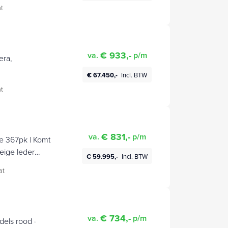
t
€ 933,-
va.
p/m
era,
€ 67.450,-
Incl. BTW
t
€ 831,-
va.
p/m
e 367pk | Komt
eige leder
€ 59.995,-
Incl. BTW
at
€ 734,-
va.
p/m
dels rood ·