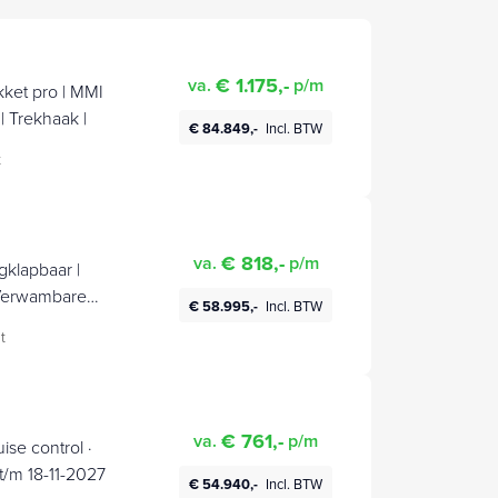
€ 1.175,-
va.
p/m
ket pro | MMI
 Trekhaak |
€ 84.849,-
Incl. BTW
t
€ 818,-
va.
p/m
gklapbaar |
 Verwambare
€ 58.995,-
Incl. BTW
etalen velgen
t
€ 761,-
va.
p/m
se control ·
/m 18-11-2027
€ 54.940,-
Incl. BTW