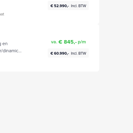
€ 52.990,-
Incl. BTW
aat
€ 845,-
va.
p/m
g en
r/dinamic
€ 60.990,-
Incl. BTW