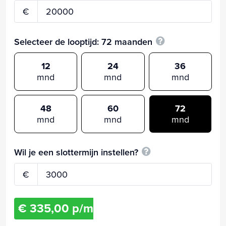
€
Selecteer de looptijd:
72
maanden
12
24
36
mnd
mnd
mnd
48
60
72
mnd
mnd
mnd
Wil je een slottermijn instellen?
€
€ 335,00 p/m