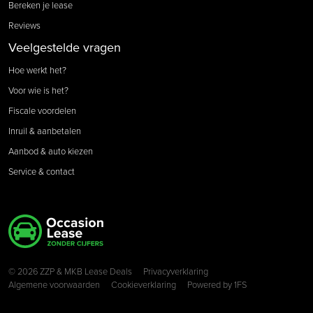
Bereken je lease
Reviews
Veelgestelde vragen
Hoe werkt het?
Voor wie is het?
Fiscale voordelen
Inruil & aanbetalen
Aanbod & auto kiezen
Service & contact
Copyright navigation
© 2026 ZZP & MKB Lease Deals
Privacyverklaring
Algemene voorwaarden
Cookieverklaring
Powered by
1FS