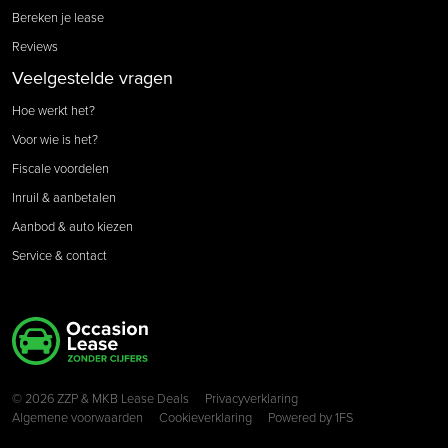
Bereken je lease
Reviews
Veelgestelde vragen
Hoe werkt het?
Voor wie is het?
Fiscale voordelen
Inruil & aanbetalen
Aanbod & auto kiezen
Service & contact
Copyright navigation
© 2026 ZZP & MKB Lease Deals
Privacyverklaring
Algemene voorwaarden
Cookieverklaring
Powered by
1FS