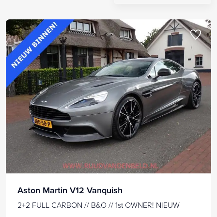
Aston Martin V12 Vanquish
2+2 FULL CARBON // B&O // 1st OWNER! NIEUW