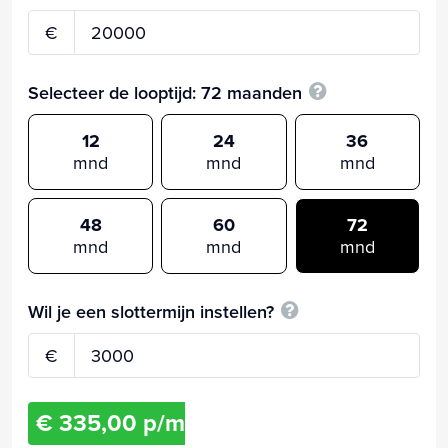
€
Selecteer de looptijd:
72
maanden
12
24
36
mnd
mnd
mnd
48
60
72
mnd
mnd
mnd
Wil je een slottermijn instellen?
€
€ 335,00 p/m