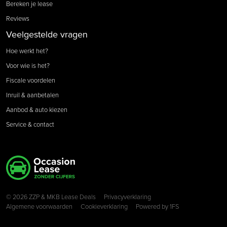
Bereken je lease
Reviews
Veelgestelde vragen
Hoe werkt het?
Voor wie is het?
Fiscale voordelen
Inruil & aanbetalen
Aanbod & auto kiezen
Service & contact
Copyright navigation
© 2026 ZZP & MKB Lease Deals
Privacyverklaring
Algemene voorwaarden
Cookieverklaring
Powered by
1FS