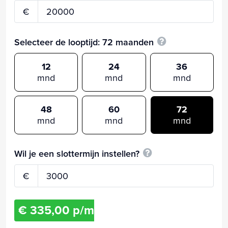
€
Selecteer de looptijd:
72
maanden
12
24
36
mnd
mnd
mnd
48
60
72
mnd
mnd
mnd
Wil je een slottermijn instellen?
€
€ 335,00 p/m