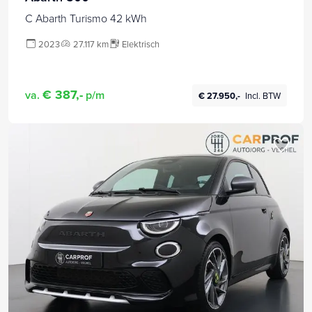
C Abarth Turismo 42 kWh
2023
27.117 km
Elektrisch
€ 387,-
va.
p/m
€ 27.950,-
Incl. BTW