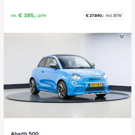
€ 385,-
va.
p/m
€ 27.840,-
Incl. BTW
Abarth 500