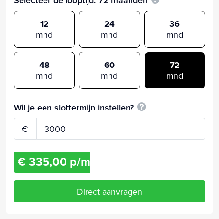
Selecteer de looptijd:
72
maanden
12
24
36
mnd
mnd
mnd
48
60
72
mnd
mnd
mnd
Wil je een slottermijn instellen?
€
€ 335,00 p/m
Direct aanvragen