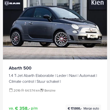
Abarth 500
1.4 T-Jet Abarth Elaborabile | Leder | Navi | Automaat |
Cilmate control | Stuur schakel |
2016
64.574 km
Benzine
€ 358,-
va.
p/m
€ 17.000,-
Marge auto