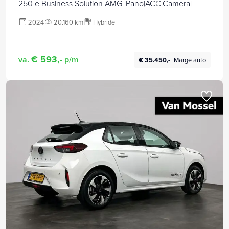
250 e Business Solution AMG |Pano|ACC|Camera|
2024
20.160 km
Hybride
€ 593,-
va.
p/m
€ 35.450,-
Marge auto