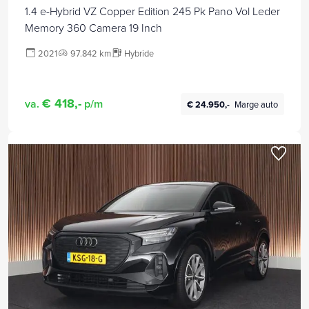
1.4 e-Hybrid VZ Copper Edition 245 Pk Pano Vol Leder
Memory 360 Camera 19 Inch
2021
97.842 km
Hybride
€ 418,-
va.
p/m
€ 24.950,-
Marge auto