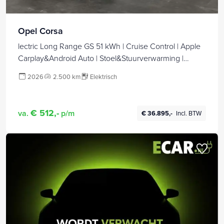
Opel Corsa
lectric Long Range GS 51 kWh | Cruise Control | Apple
Carplay&Android Auto | Stoel&Stuurverwarming |
424km WLTP | 156PK! | Tot 8 jaar speciale garantie!
2026
2.500 km
Elektrisch
€ 512,-
va.
p/m
€ 36.895,-
Incl. BTW