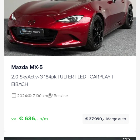
Mazda MX-5
2.0 SkyActiv-G 184pk | ULTER | LED | CARPLAY |
EIBACH
2024
7.100 km
Benzine
€ 636,-
va.
p/m
€ 37.990,-
Marge auto