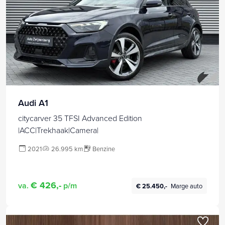
Audi A1
citycarver 35 TFSI Advanced Edition
|ACC|Trekhaak|Camera|
2021
26.995 km
Benzine
€ 426,-
va.
p/m
€ 25.450,-
Marge auto