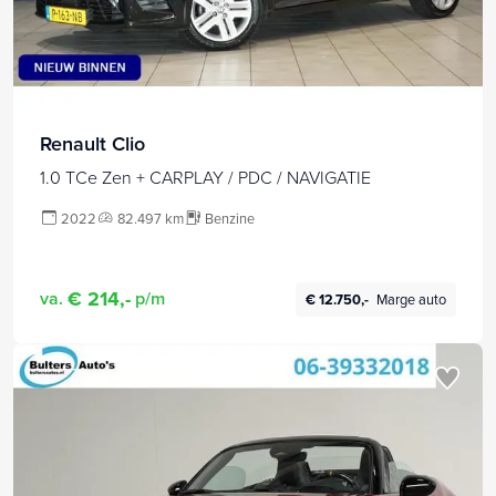
Renault Clio
1.0 TCe Zen + CARPLAY / PDC / NAVIGATIE
2022
82.497 km
Benzine
€ 214,-
va.
p/m
€ 12.750,-
Marge auto