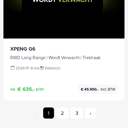
XPENG G6
RWD Long Range | Wordt Verwacht | Trekhaak
2026
10 km
Elektrisch
€ 635,-
va.
p/m
€ 45.950,-
Incl. BTW
‹
1
2
3
›