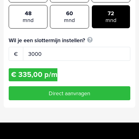
48
60
72
mnd
mnd
mnd
Wil je een slottermijn instellen?
€
€ 335,00 p/m
Direct aanvragen