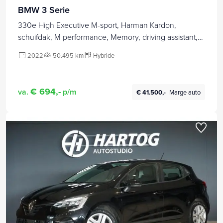
BMW 3 Serie
330e High Executive M-sport, Harman Kardon,
schuifdak, M performance, Memory, driving assistant,
parking assistant plus
2022
50.495 km
Hybride
€ 694,-
va.
p/m
€ 41.500,-
Marge auto