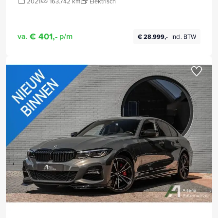
2021
163.742 km
Elektrisch
€ 401,-
va.
p/m
€ 28.999,-
Incl. BTW