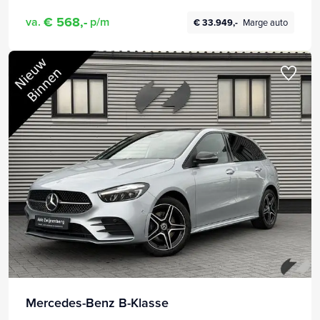
€ 568,-
va.
p/m
€ 33.949,-
Marge auto
Mercedes-Benz B-Klasse