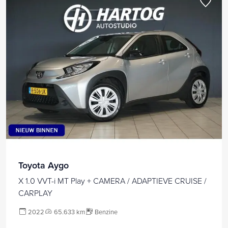
Toyota Aygo
X 1.0 VVT-i MT Play + CAMERA / ADAPTIEVE CRUISE /
CARPLAY
2022
65.633 km
Benzine