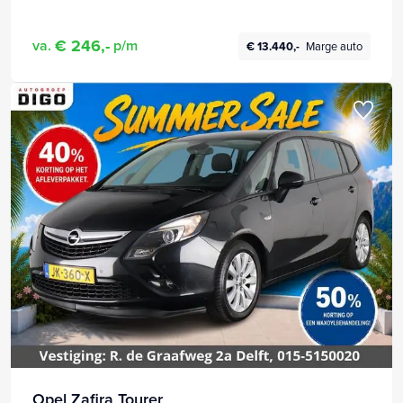
€ 246,-
va.
p/m
€ 13.440,-
Marge auto
Opel Zafira Tourer