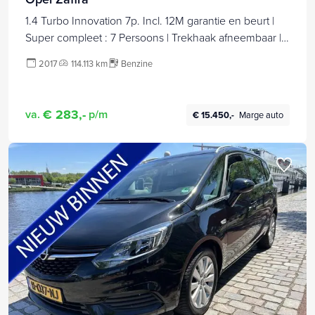
1.4 Turbo Innovation 7p. Incl. 12M garantie en beurt |
Super compleet : 7 Persoons | Trekhaak afneembaar |
Navi | Cruise | Clima | LMV
2017
114.113 km
Benzine
€ 283,-
va.
p/m
€ 15.450,-
Marge auto