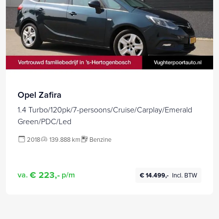
Opel Zafira
1.4 Turbo/120pk/7-persoons/Cruise/Carplay/Emerald
Green/PDC/Led
2018
139.888 km
Benzine
€ 223,-
va.
p/m
€ 14.499,-
Incl. BTW