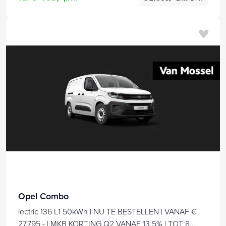
Opel Combo
lectric 136 L1 50kWh | NU TE BESTELLEN | VANAF €
27.795,- | MKB KORTING Q2 VANAF 13,5% | TOT 8