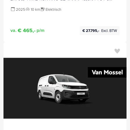
JAAR GARANTIE
2025
10 km
Elektrisch
€ 465,-
va.
p/m
€ 27.795,-
Excl. BTW