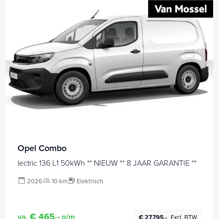
Opel Combo
lectric 136 L1 50kWh ** NIEUW ** 8 JAAR GARANTIE **
2026
10 km
Elektrisch
€ 465,-
va.
p/m
€ 27.795,-
Excl. BTW