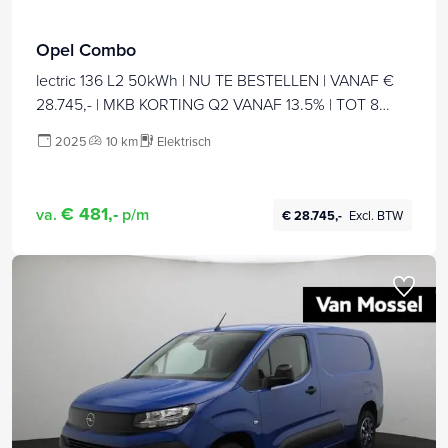
Opel Combo
lectric 136 L2 50kWh | NU TE BESTELLEN | VANAF €
28.745,- | MKB KORTING Q2 VANAF 13.5% | TOT 8
JAAR GARANTIE
2025
10 km
Elektrisch
€ 481,-
va.
p/m
€ 28.745,-
Excl. BTW