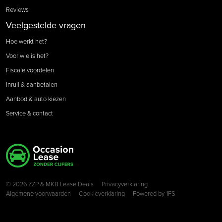
Reviews
Veelgestelde vragen
Hoe werkt het?
Voor wie is het?
Fiscale voordelen
Inruil & aanbetalen
Aanbod & auto kiezen
Service & contact
Copyright navigation
© 2026 ZZP & MKB Lease Deals
Privacyverklaring
Algemene voorwaarden
Cookieverklaring
Powered by
1FS