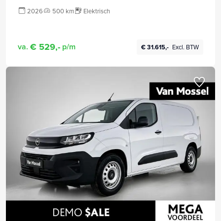
2026
500 km
Elektrisch
€ 529,-
va.
p/m
€ 31.615,-
Excl. BTW