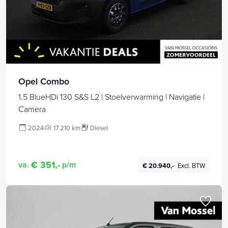
Opel Combo
1.5 BlueHDi 130 S&S L2 | Stoelverwarming | Navigatie |
Camera
2024
17.210 km
Diesel
€ 351,-
va.
p/m
€ 20.940,-
Excl. BTW