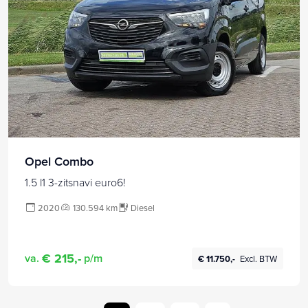
Opel Combo
1.5 l1 3-zitsnavi euro6!
2020
130.594 km
Diesel
€ 215,-
va.
p/m
€ 11.750,-
Excl. BTW