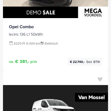
Opel Combo
lectric 136 L1 50kWh
2025
6.000 km
Elektrisch
€ 381,-
va.
p/m
€ 22.740,-
Excl. BTW