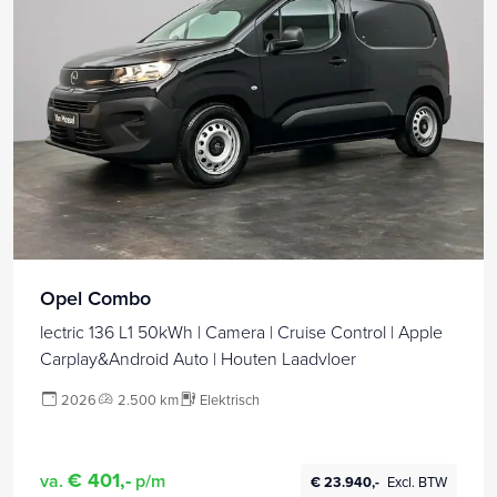
Opel Combo
lectric 136 L1 50kWh | Camera | Cruise Control | Apple
Carplay&Android Auto | Houten Laadvloer
2026
2.500 km
Elektrisch
€ 401,-
va.
p/m
€ 23.940,-
Excl. BTW