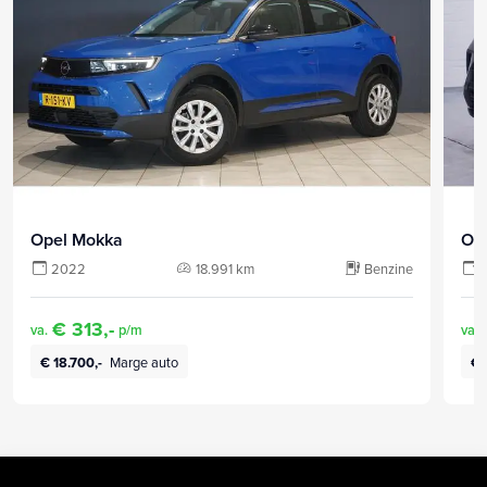
Opel Mokka
Op
2022
18.991 km
Benzine
€ 313,-
va.
p/m
va.
€ 18.700,-
Marge auto
€ 