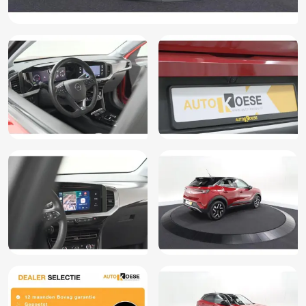
Navigatie-pakket
Onderhoudsboekje (fysiek)
Passagiersairbag
Passagiersstoel in hoogte verstelbaar
Radio
RDW-leges
Regensensor
Rijstrooksensor met correctie
Schakelmogelijkheid aan stuurwiel
Sfeerverlichting
Stuurwiel verwarmd
Verkeersbord detectie
Vermoeidheids herkenning
Volledig digitaal instrumentenpaneel
Volledige dealeronderhoudshistorie beschikbaar
Zij airbag(s) achter