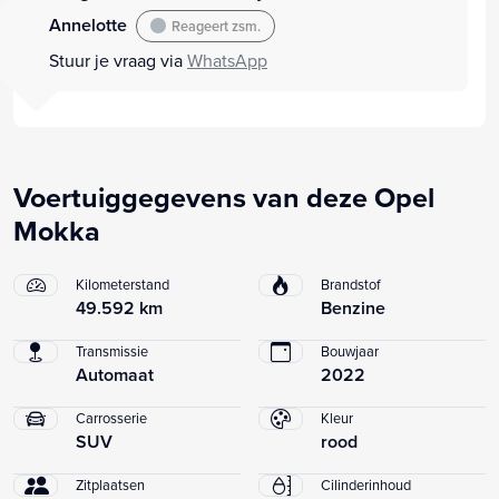
Annelotte
Reageert zsm.
Stuur je vraag via
WhatsApp
Voertuiggegevens van deze Opel
Mokka
Kilometerstand
Brandstof
49.592 km
Benzine
Transmissie
Bouwjaar
Automaat
2022
Carrosserie
Kleur
SUV
rood
Zitplaatsen
Cilinderinhoud