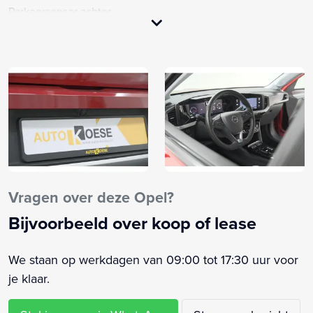
Parkeersensor achter
Voorstoelen verwarmd
Achterbank in delen neerklapbaar
Achteruitrijcamera
Afwijkende dakkleur
Alarm klasse 1(startblokkering)
Anti Blokkeer Systeem
Armsteun voor
Bandenspanningscontrolesysteem
Bestuurdersairbag
Vragen over deze Opel?
Binnenspiegel automatisch dimmend
Bijvoorbeeld over koop of lease
Bluetooth telefoonvoorbereiding
Bots waarschuwing systeem
We staan op werkdagen van 09:00 tot 17:30 uur voor
Buitenspiegels elektrisch verstelbaar
je klaar.
Buitenspiegels verwarmbaar
Centrale deurvergrendeling met afstandsbediening