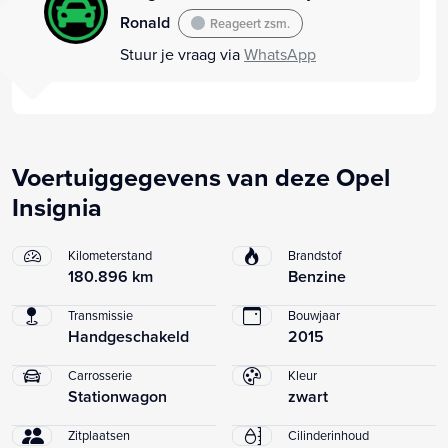
Ronald
Reageert zsm.
Stuur je vraag via
WhatsApp
Voertuiggegevens van deze Opel
Insignia
Kilometerstand
Brandstof
180.896 km
Benzine
Transmissie
Bouwjaar
Handgeschakeld
2015
Carrosserie
Kleur
Stationwagon
zwart
Zitplaatsen
Cilinderinhoud