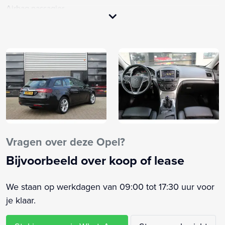
Airbag passagier
Alarm klasse 1(startblokkering)
Anti Blokkeer Systeem
Anti doorSlip Regeling
Armsteun achter
Armsteun voor
Bandenspanningscontrolesysteem
Brake Assist System
Buitenspiegels elektrisch verstel- en verwarmbaar
Business Class-pakket
Vragen over deze Opel?
Business class pakket (LP18)
Bijvoorbeeld over koop of lease
Centrale vergrendeling met afstandsbediening
Comfortstoel(en)
We staan op werkdagen van 09:00 tot 17:30 uur voor
Dakrails
je klaar.
Dimlichten automatisch
Elektrische ramen voor en achter