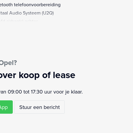
etooth telefoonvoorbereiding
itaal Audio Systeem (U2Q)
fd airbag(s) achter
fd airbag(s) voor
eren stuurwiel
 koplampen (T4L)
keersensoren voor én achter (UD5)
Opel?
sagiersairbag
ffen bekleding 'Formula, Jet Black' (TAQF)
over koop of lease
urwiel multifunctioneel
airbag(s) voor
 09:00 tot 17:30 uur voor je klaar.
sApp
Stuur een bericht