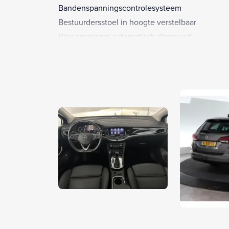
Bandenspanningscontrolesysteem
Bestuurdersstoel in hoogte verstelbaar
Binnenspiegel automatisch dimmend
Boordcomputer
Bots waarschuwing systeem
Buitenspiegels elektrisch verstelbaar
Buitenspiegels verwarmbaar
Chroom delen exterieur
Cruise control
Dakrails
Dimlichten automatisch
Elektrische ramen achter