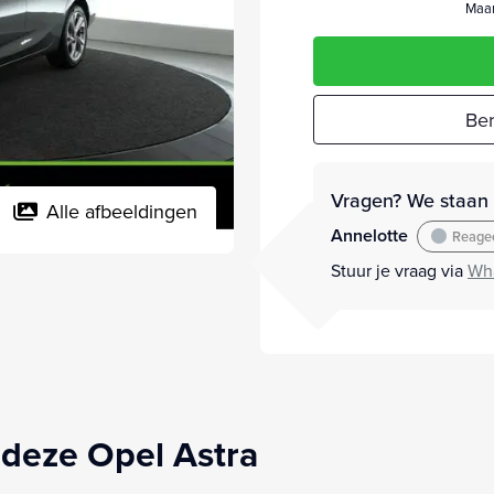
Maan
Ber
Vragen? We staan v
Alle afbeeldingen
Annelotte
Reagee
Stuur je vraag via
Wh
deze Opel Astra