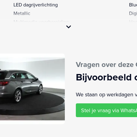
LED dagrijverlichting
Blu
Metallic
Dig
Multimedia-voorbereiding
Hoo
Parkeersensor achter
Hoo
Radio
Led
Regensensor
LED
Rijstrooksensor met correctie
Par
Vragen over deze 
Spraakbediening
Pas
Start/stop systeem
Sto
Bijvoorbeeld 
Stuur verstelbaar
Stu
Warmtewerend glas
Zij 
We staan op werkdagen van
16" Lichtmetalen velgen, 10-spaaks (CWBZ)
Stel je vraag via What