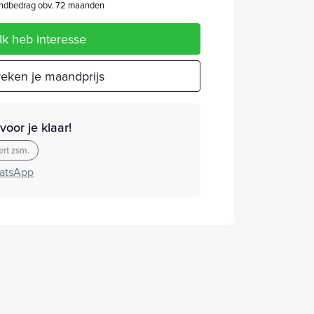
dbedrag obv. 72 maanden
Ik heb interesse
eken je maandprijs
oor je klaar!
rt zsm.
atsApp