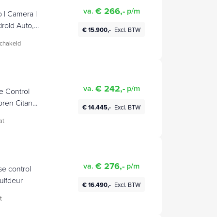
€ 266,-
va.
p/m
 | Camera |
droid Auto,
€ 15.900,-
Excl. BTW
e spiegels,
chakeld
€ 242,-
va.
p/m
 Control
oren Citan
€ 14.445,-
Excl. BTW
at
€ 276,-
va.
p/m
e control
uifdeur
€ 16.490,-
Excl. BTW
t