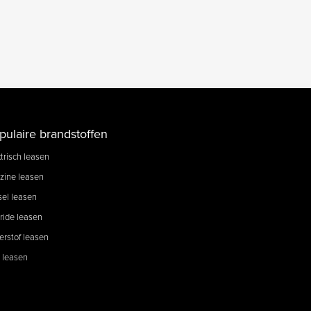
pulaire brandstoffen
trisch leasen
zine leasen
sel leasen
ride leasen
erstof leasen
 leasen