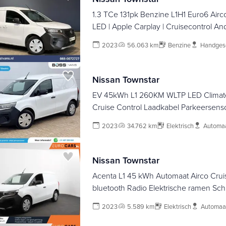
1.3 TCe 131pk Benzine L1H1 Euro6 Airco
LED | Apple Carplay | Cruisecontrol An
Parkeersensoren, Elektrische inklapbar
2023
56.063 km
Benzine
Handges
1500kg trekvermogen
Nissan Townstar
EV 45kWh L1 260KM WLTP LED Climate
Cruise Control Laadkabel Parkeersens
Kangoo
2023
34.762 km
Elektrisch
Automa
Nissan Townstar
Acenta L1 45 kWh Automaat Airco Cruis
bluetooth Radio Elektrische ramen Sch
2023
5.589 km
Elektrisch
Automaa