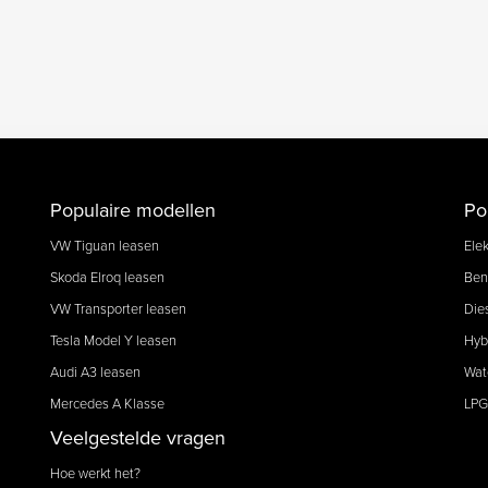
Populaire modellen
Po
VW Tiguan leasen
Elek
Skoda Elroq leasen
Ben
VW Transporter leasen
Die
Tesla Model Y leasen
Hyb
Audi A3 leasen
Wat
Mercedes A Klasse
LPG
Veelgestelde vragen
Hoe werkt het?