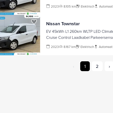
Kangoo
2023
8.105 km
Elektrisch
Automaat
Nissan Townstar
EV 45kWh L1 260km WLTP LED Climate
Cruise Control Laadkabel Parkeersens
Kangoo
2023
8.167 km
Elektrisch
Automaat
‹
1
2
›