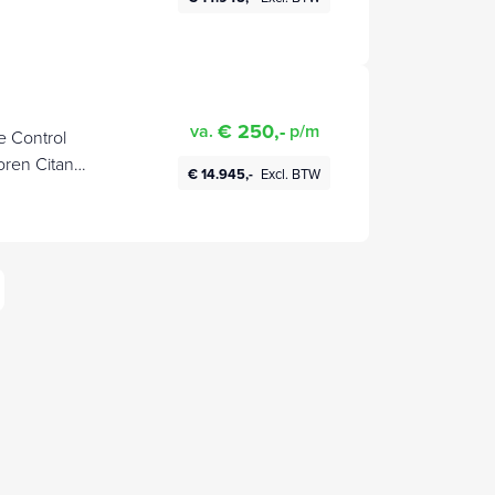
€ 250,-
va.
p/m
 Control
oren Citan
€ 14.945,-
Excl. BTW