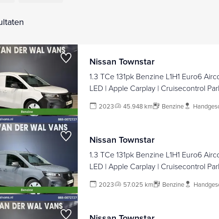
ultaten
Nissan Townstar
1.3 TCe 131pk Benzine L1H1 Euro6 Airco
LED | Apple Carplay | Cruisecontrol Pa
1500kg trekvermogen
2023
45.948 km
Benzine
Handges
Nissan Townstar
1.3 TCe 131pk Benzine L1H1 Euro6 Airco
LED | Apple Carplay | Cruisecontrol Pa
1500kg trekvermogen
2023
57.025 km
Benzine
Handges
Nissan Townstar