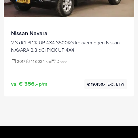
Nissan Navara
2.3 dCi PICK UP 4X4 3500KG trekvermogen Nissan
NAVARA 2.3 dCi PICK UP 4X4
2017
148.024 km
Diesel
€ 356,-
va.
p/m
€ 19.450,-
Excl. BTW