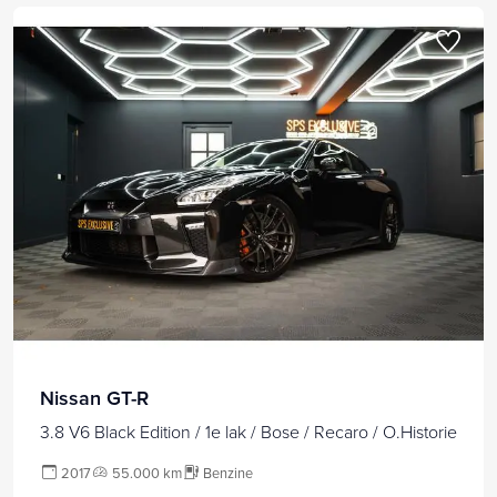
Nissan GT-R
3.8 V6 Black Edition / 1e lak / Bose / Recaro / O.Historie
2017
55.000 km
Benzine