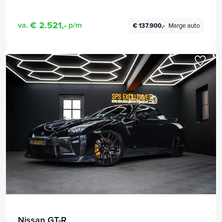
€ 2.521,-
va.
p/m
€ 137.900,-
Marge auto
Nissan GT-R