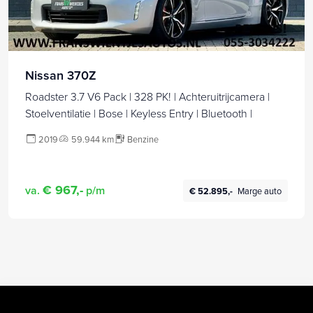
Nissan 370Z
Roadster 3.7 V6 Pack | 328 PK! | Achteruitrijcamera |
Stoelventilatie | Bose | Keyless Entry | Bluetooth |
2019
59.944 km
Benzine
€ 967,-
va.
p/m
€ 52.895,-
Marge auto