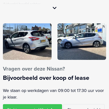
Airbag(s) hoofd achter
Airbag(s) hoofd voor
Airbag(s) side voor
Airbag bestuurder
Airbag passagier
Alarm klasse 1(startblokkering)
Anti Blokkeer Systeem
Anti doorSlip Regeling
Bandenspanningscontrolesysteem
Bestuurdersstoel in hoogte verstelbaar
Vragen over deze Nissan?
Binnenspiegel automatisch dimmend
Bijvoorbeeld over koop of lease
Bluetooth
Brake Assist System
We staan op werkdagen van 09:00 tot 17:30 uur voor
Buitenspiegels elektrisch verstelbaar
je klaar.
Buitenspiegels verwarmbaar
Centrale vergrendeling met afstandsbediening