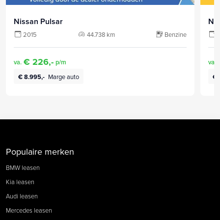
Nissan Pulsar
Nis
2015
44.738 km
Benzine
€ 226,-
va.
p/m
va.
€ 8.995,-
Marge auto
€ 
Populaire merken
BMW leasen
Kia leasen
Audi leasen
Mercedes leasen