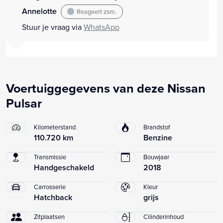
Annelotte
Reageert zsm.
Stuur je vraag via
WhatsApp
Voertuiggegevens van deze Nissan
Pulsar
Kilometerstand
Brandstof
110.720 km
Benzine
Transmissie
Bouwjaar
Handgeschakeld
2018
Carrosserie
Kleur
Hatchback
grijs
Zitplaatsen
Cilinderinhoud