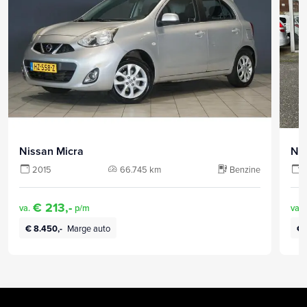
Nissan Micra
Nis
2015
66.745 km
Benzine
€ 213,-
va.
p/m
va.
€ 8.450,-
Marge auto
€ 