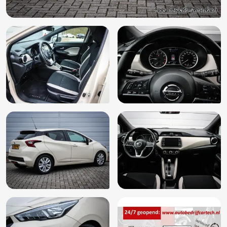
Radio
Start/stop systeem
Stuurbekrachtiging snelheidsafhankelijk
Stuur leder
Stuur multifunctioneel
Stuur verstelbaar