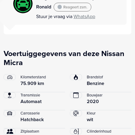
Ronald
Reageert zsm.
Stuur je vraag via
WhatsApp
Voertuiggegevens van deze Nissan
Micra
Kilometerstand
Brandstof
75.909 km
Benzine
Transmissie
Bouwjaar
Automaat
2020
Carrosserie
Kleur
Hatchback
wit
Zitplaatsen
Cilinderinhoud