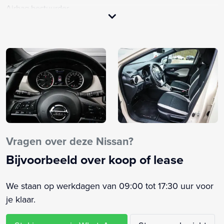
Airbag bestuurder
Airbag passagier
Airco
Alarm klasse 1(startblokkering)
Anti Blokkeer Systeem
Anti doorSlip Regeling
Apple Carplay/Android Auto
Autonomous Emergency Braking
Bandenspanningscontrolesysteem
Bestuurdersstoel in hoogte verstelbaar
Vragen over deze Nissan?
Bluetooth
Bijvoorbeeld over koop of lease
Boordcomputer
Brake Assist System
We staan op werkdagen van 09:00 tot 17:30 uur voor
Buitenspiegels elektrisch inklapbaar
je klaar.
Buitenspiegels elektrisch verstelbaar
Buitenspiegels in carrosseriekleur