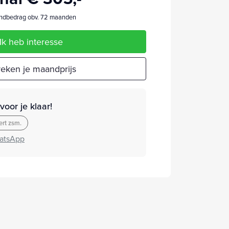
dbedrag obv. 72 maanden
Ik heb interesse
eken je maandprijs
oor je klaar!
rt zsm.
atsApp