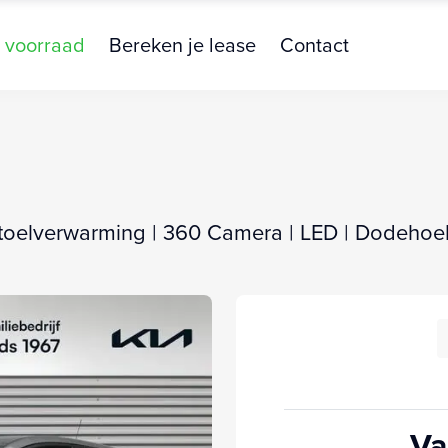
 voorraad
Bereken je lease
Contact
toelverwarming | 360 Camera | LED | Dodehoek d
Va