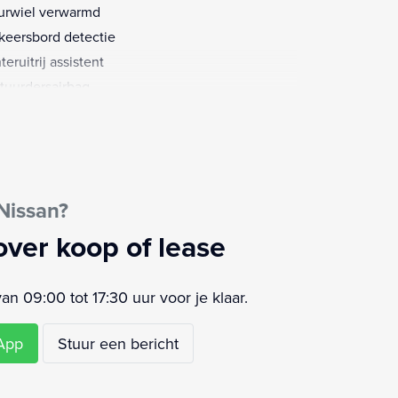
urwiel verwarmd
keersbord detectie
eruitrij assistent
tuurdersairbag
etooth telefoonvoorbereiding
 ontvanger
ehoek Detectie
ra getint glas
Nissan?
fd airbag(s) achter
fd airbag(s) voor
over koop of lease
fdsteunen actief
sagiersairbag
 09:00 tot 17:30 uur voor je klaar.
airbag(s) voor
 koplampen
sApp
Stuur een bericht
khaak
aalkleur