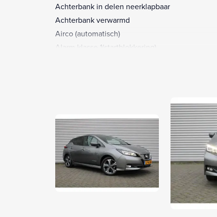
Achterbank in delen neerklapbaar
Achterbank verwarmd
Airco (automatisch)
Alarm klasse 1(startblokkering)
Anti Blokkeer Systeem
Anti doorSlip Regeling
Apple Carplay/Android Auto
Armsteun voor
Audio installatie premium
Autonomous Emergency Braking
Bandenspanningscontrolesysteem
Bestuurdersstoel in hoogte verstelbaar
Binnenspiegel automatisch dimmend
Boordcomputer
Bots waarschuwing systeem
Buitenspiegels elektrisch inklapbaar