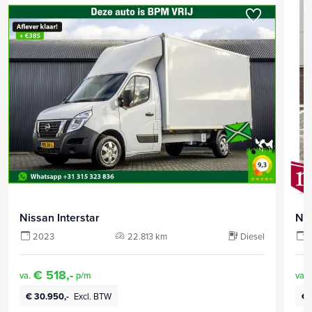
Nissan Interstar
Nis
2023
22.813 km
Diesel
€ 518,-
va.
p/m
va.
€ 30.950,-
Excl. BTW
€ 