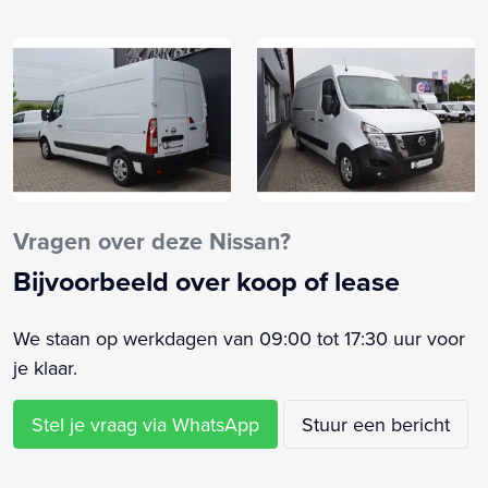
Buitenspiegels inklapbaar
Centrale deurvergrendeling, afstandbediend
Cruise control
Multifunctioneel stuur
Onderhoudsboekje aanwezig
El. Verstelbare spiegels
Elektrische ramen voor
LED-verlichting
Vragen over deze Nissan?
Middenarmsteun voor
Bijvoorbeeld over koop of lease
Mistlampen
Park control achter
We staan op werkdagen van 09:00 tot 17:30 uur voor
Regensensor
je klaar.
Roetfilter
Rokersvrije auto
Stel je vraag via WhatsApp
Stuur een bericht
Startonderbreking
Stuurbekrachtiging