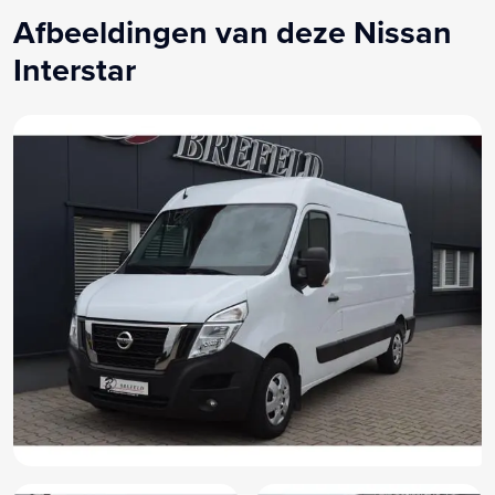
Tussenschot
Afbeeldingen van deze Nissan
Navigatiesysteem
Interstar
Achteruit rij camera