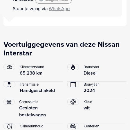
Stuur je vraag via
WhatsApp
Voertuiggegevens van deze Nissan
Interstar
Kilometerstand
Brandstof
65.238 km
Diesel
Transmissie
Bouwjaar
Handgeschakeld
2024
Carrosserie
Kleur
Gesloten
wit
bestelwagen
Cilinderinhoud
Kenteken