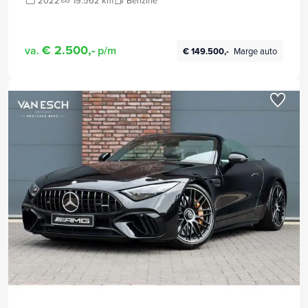
2022
19.562 km
Benzine
€ 2.500,-
va.
p/m
€ 149.500,-
Marge auto