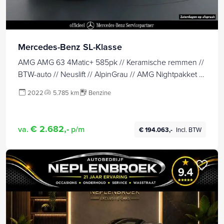
Mercedes-Benz SL-Klasse
AMG AMG 63 4Matic+ 585pk // Keramische remmen //
BTW-auto // Neuslift // AlpinGrau // AMG Nightpakket II
// Burmester // Achteras besturing
2022
5.785 km
Benzine
€ 2.682,-
va.
p/m
€ 194.063,-
Incl. BTW