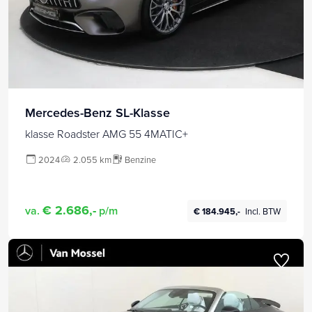
Mercedes-Benz SL-Klasse
klasse Roadster AMG 55 4MATIC+
2024
2.055 km
Benzine
€ 2.686,-
va.
p/m
€ 184.945,-
Incl. BTW