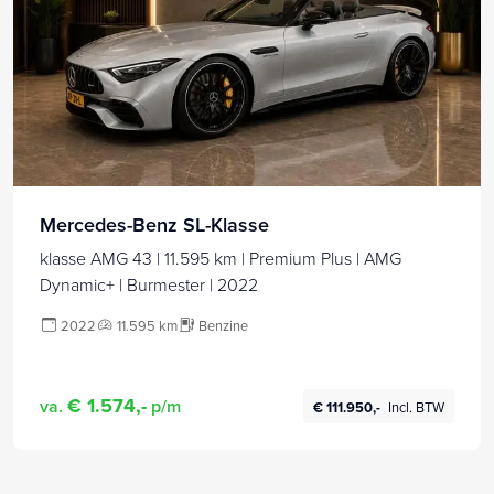
Mercedes-Benz SL-Klasse
klasse AMG 43 | 11.595 km | Premium Plus | AMG
Dynamic+ | Burmester | 2022
2022
11.595 km
Benzine
€ 1.574,-
va.
p/m
€ 111.950,-
Incl. BTW