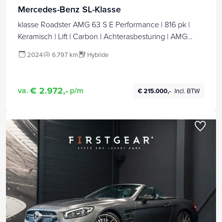
Mercedes-Benz SL-Klasse
klasse Roadster AMG 63 S E Performance | 816 pk |
Keramisch | Lift | Carbon | Achterasbesturing | AMG
Dynamic Plus-Pakket | Distronic+ | Multicontourstoelen |
2024
6.797 km
Hybride
HUD | Burmester | Airscarf |
€ 2.972,-
va.
p/m
€ 215.000,-
Incl. BTW