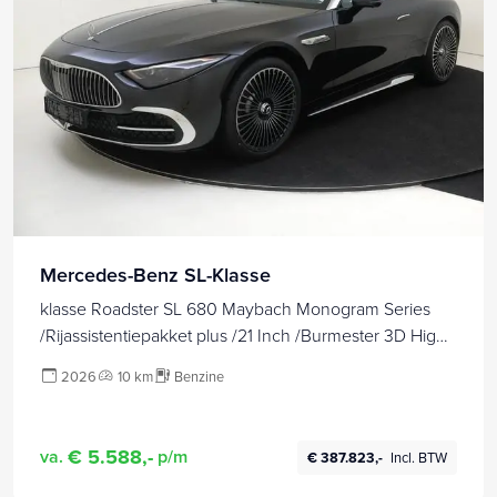
Mercedes-Benz SL-Klasse
klasse Roadster SL 680 Maybach Monogram Series
/Rijassistentiepakket plus /21 Inch /Burmester 3D High-
End
2026
10 km
Benzine
€ 5.588,-
va.
p/m
€ 387.823,-
Incl. BTW