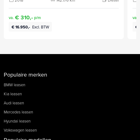
€ 310,-
va.
p/m
va.
€ 16.950,-
Excl. BTW
€ 
Populaire merken
BMW leasen
Kia leasen
Audi leasen
Mercedes leasen
Hyundai leasen
Volkswagen leasen
Populaire modellen