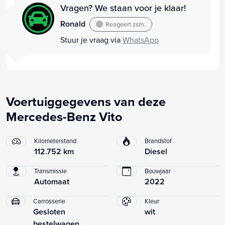
Vragen? We staan voor je klaar!
Ronald
Reageert zsm.
Stuur je vraag via
WhatsApp
Voertuiggegevens van deze
Mercedes-Benz Vito
Kilometerstand
Brandstof
112.752 km
Diesel
Transmissie
Bouwjaar
Automaat
2022
Carrosserie
Kleur
Gesloten
wit
bestelwagen