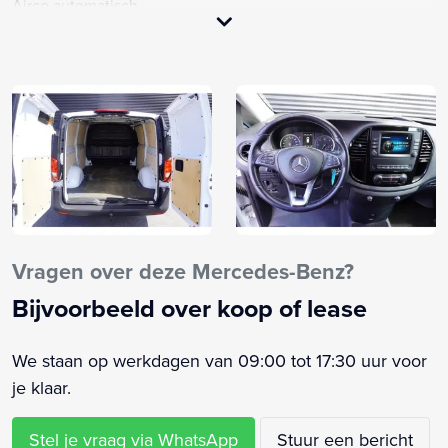
Airco automatisch
Alarm klasse 1(startblokkering)
Android Auto
Anti Blokkeer Systeem
Anti doorSlip Regeling
APP-Connect
Apple CarPlay
Apple Carplay/Android Auto
Audio installatie
Bandenspanningscontrolesysteem
Vragen over deze Mercedes-Benz?
Bestuurdersstoel in hoogte verstelbaar
Bijvoorbeeld over koop of lease
Bestuurdersstoel verwarmd
Bijrijdersbank
We staan op werkdagen van 09:00 tot 17:30 uur voor
Bluetooth
je klaar.
Buitenspiegels elektrisch verstel- en verwarmbaar
Centrale deurvergrendeling met afstandsbediening
Stel je vraag via WhatsApp
Stuur een bericht