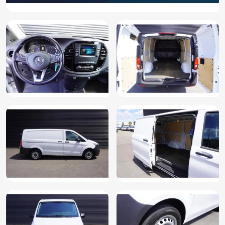
Stuur leder
Stuur multifunctioneel
Stuur verstelbaar
Trekhaak
Tussenschot volledig
Vermoeidheids herkenning
Warmtewerend glas
Zijschuifdeur rechts
Zijwind assistent